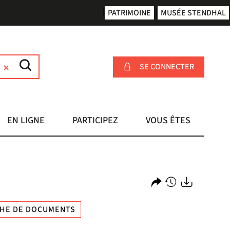
PATRIMOINE
MUSÉE STENDHAL
SE CONNECTER
EN LIGNE
PARTICIPEZ
VOUS ÊTES
Partager
Historique
Exports
HE DE DOCUMENTS
l'URL
de
de
vos