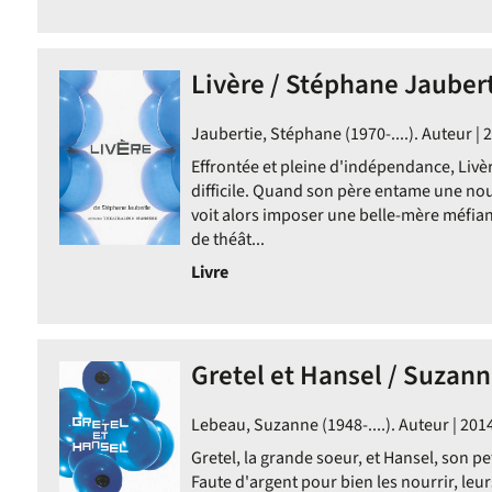
Livère / Stéphane Jauber
Jaubertie, Stéphane (1970-....). Auteur | 
Effrontée et pleine d'indépendance, Livèr
difficile. Quand son père entame une nouv
voit alors imposer une belle-mère méfian
de théât...
Livre
Gretel et Hansel / Suzan
Lebeau, Suzanne (1948-....). Auteur | 201
Gretel, la grande soeur, et Hansel, son pet
Faute d'argent pour bien les nourrir, leu