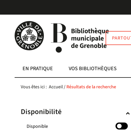
Aller
Aller
Aller
au
au
à
menu
contenu
la
recherche
PARTOU
EN PRATIQUE
VOS BIBLIOTHÈQUES
Vous êtes ici :
Accueil
/
Résultats de la recherche
Disponibilité
-
Disponible