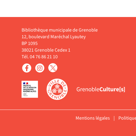
résultats
filtre
automatiquement
cliquer
la
-
-
pour
recherche
cliquer
la
ajouter
est
pour
recherche
le
mise
Bibliothèque municipale de Grenoble
ajouter
est
filtre
à
12, boulevard Maréchal Lyautey
le
mise
-
BP 1095
jour
filtre
à
la
38021 Grenoble Cedex 1
automatiquement
-
jour
Tél. 04 76 86 21 10
recherche
la
automatique
est
recherche
mise
est
à
mise
jour
à
automatiquement
jour
automatiquement
Mentions légales
|
Politiqu