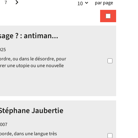
7
par page
10
la
recherches
recherche
 sage ? : antiman...
025
ordre, ou dans le désordre, pour
rer une utopie ou une nouvelle
Stéphane Jaubertie
2007
aborde, dans une langue très