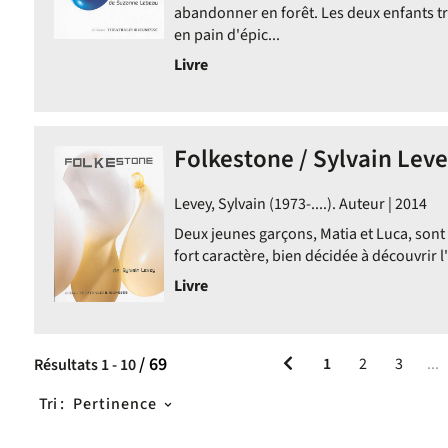
abandonner en forêt. Les deux enfants 
en pain d'épic...
Livre
Folkestone / Sylvain Lev
Levey, Sylvain (1973-....). Auteur | 2014
Deux jeunes garçons, Matia et Luca, sont 
fort caractère, bien décidée à découvrir 
Livre
/ 69
1
2
3
...
Résultats
1
-
10
Tri :
Pertinence