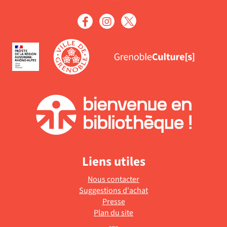
la
-
jour
recherche
la
automatiquement
est
recherche
mise
est
à
mise
jour
à
automatiquement
jour
automatiquement
Liens utiles
Nous contacter
Suggestions d'achat
Presse
Plan du site