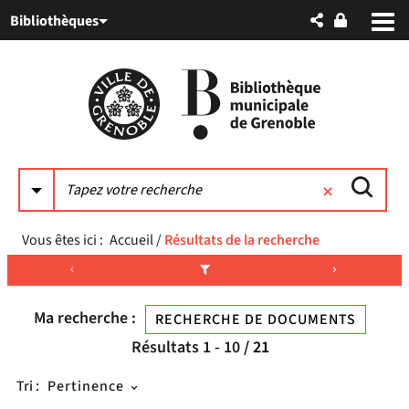
Aller
Aller
Aller
Bibliothèques
au
au
à
menu
contenu
la
recherche
Vous êtes ici :
Accueil
/
Résultats de la recherche
Ma recherche :
RECHERCHE DE DOCUMENTS
Résultats
1
-
10
/ 21
Tri :
Pertinence