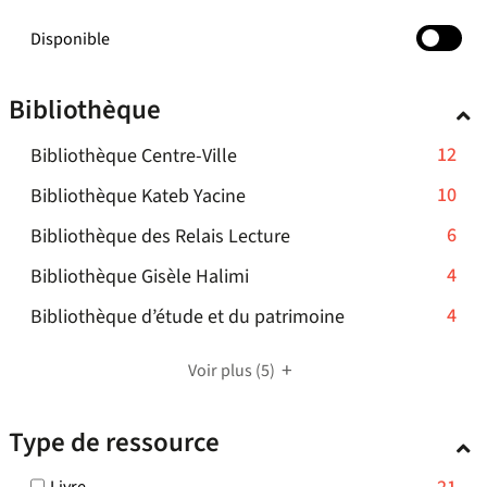
-
Disponible
cocher
pour
Bibliothèque
ajouter
le
-
12
Bibliothèque Centre-Ville
filtre
-
12
-
10
Bibliothèque Kateb Yacine
la
résultats
10
recherche
-
6
Bibliothèque des Relais Lecture
-
résultats
est
6
cliquer
-
4
mise
Bibliothèque Gisèle Halimi
-
résultats
pour
à
4
cliquer
-
4
Bibliothèque d’étude et du patrimoine
-
ajouter
jour
résultats
pour
4
cliquer
le
automatiquement
-
ajouter
résultats
pour
Voir plus
filtre
(5)
cliquer
le
-
ajouter
-
pour
filtre
cliquer
le
la
Type de ressource
ajouter
-
pour
filtre
recherche
le
la
ajouter
-
est
-