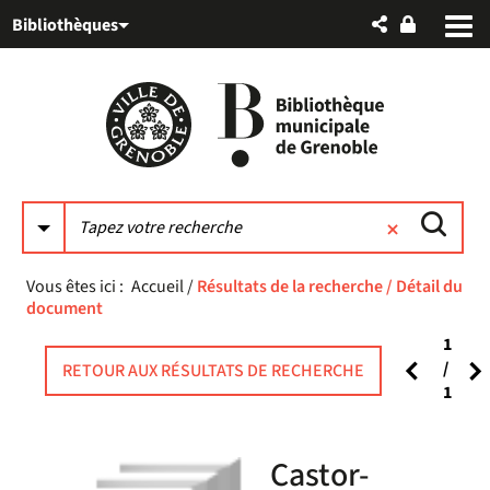
Aller
Aller
Aller
Bibliothèques
au
au
à
menu
contenu
la
recherche
Vous êtes ici :
Accueil
/
Résultats de la recherche
/
Détail du
document
1
Page
P
/
RETOUR AUX RÉSULTATS DE RECHERCHE
1
préc
su
Castor-