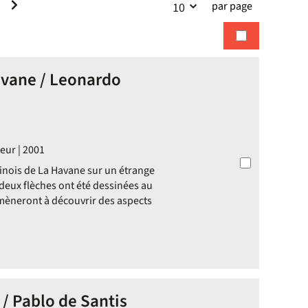
par page
10
la
recherches
recherche
avane / Leonardo
eur | 2001
inois de La Havane sur un étrange
 deux flèches ont été dessinées au
amèneront à découvrir des aspects
 / Pablo de Santis