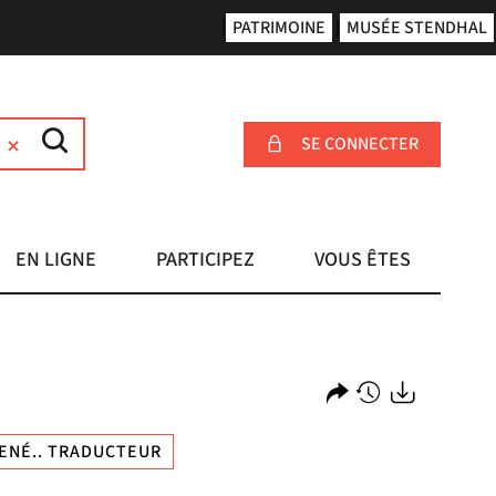
PATRIMOINE
MUSÉE STENDHAL
SE CONNECTER
EN LIGNE
PARTICIPEZ
VOUS ÊTES
Partager
Historique
Exports
RENÉ.. TRADUCTEUR
l'URL
de
de
vos