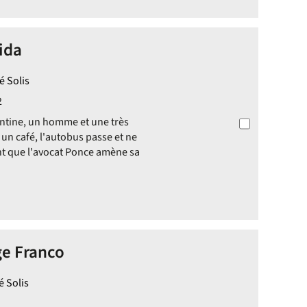
ida
é Solis
2
gentine, un homme et une très
n café, l'autobus passe et ne
ant que l'avocat Ponce amène sa
ge Franco
é Solis