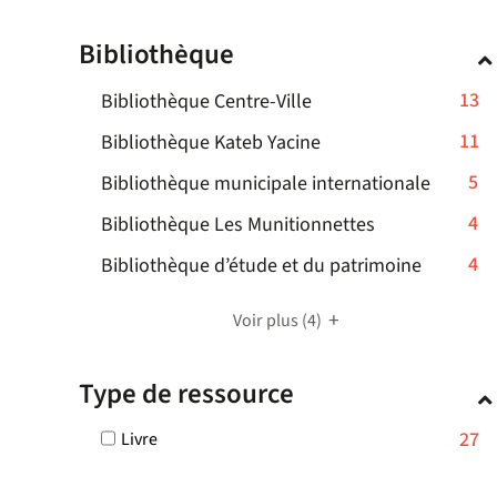
cocher
pour
Bibliothèque
ajouter
le
-
13
Bibliothèque Centre-Ville
filtre
-
13
-
11
Bibliothèque Kateb Yacine
la
résultats
11
recherche
-
5
Bibliothèque municipale internationale
-
résultats
est
5
cliquer
-
4
mise
Bibliothèque Les Munitionnettes
-
résultat
pour
à
4
cliquer
-
4
Bibliothèque d’étude et du patrimoine
-
ajouter
jour
résultats
pour
4
cliquer
le
automatiquement
-
ajouter
résultats
pour
Voir plus
(4)
filtre
cliquer
le
-
ajouter
-
pour
filtre
cliquer
le
la
Type de ressource
ajouter
-
pour
filtre
recherche
le
la
ajouter
-
est
-
27
Livre
filtre
recherche
le
la
mise
27
-
est
filtre
recherc
résultats
à