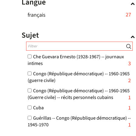
Langue
ajouter
-
pour
filtre
recherche
le
la
ajouter
-
est
-
27
français
filtre
recherche
le
la
mise
27
-
est
filtre
recherche
à
résultats
la
mise
Sujet
-
est
jour
-
recherche
à
la
mise
automatiquement
cliquer
est
jour
recherche
à
pour
mise
automatiquement
Che Guevara Ernesto (1928-1967) -- journaux
est
jour
ajouter
à
-
3
intimes
mise
automatiquement
le
jour
3
à
Congo (République démocratique) -- 1960-1965
filtre
résultats
automatiquement
-
jour
2
(guerre civile)
-
-
2
automatiquement
cocher
la
Congo (République démocratique) -- 1960-1965
résultats
pour
-
1
(Guerre civile) -- récits personnels cubains
recherche
-
ajouter
1
est
cocher
-
1
Cuba
le
résultats
mise
pour
1
filtre
-
Guérillas -- Congo (République démocratique) --
ajouter
à
résultats
-
cocher
-
1
1945-1970
le
-
jour
la
pour
1
filtre
cocher