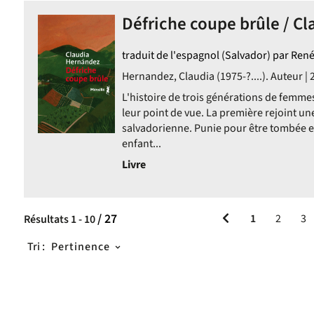
Défriche coupe brûle / C
traduit de l'espagnol (Salvador) par René
Hernandez, Claudia (1975-?....). Auteur | 
ment
L'histoire de trois générations de femme
leur point de vue. La première rejoint un
salvadorienne. Punie pour être tombée enc
enfant...
Livre
/ 27
1
2
3
Résultats
1
-
10
Tri :
Pertinence