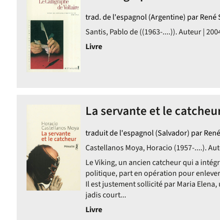
trad. de l'espagnol (Argentine) par René 
e
Santis, Pablo de ((1963-....)). Auteur | 200
Livre
tiquement
ent
iquement
La servante et le catcheur
traduit de l'espagnol (Salvador) par René
Castellanos Moya, Horacio (1957-....). Aut
Le Viking, un ancien catcheur qui a intégr
politique, part en opération pour enleve
Il est justement sollicité par Maria Elen
jadis court...
Livre