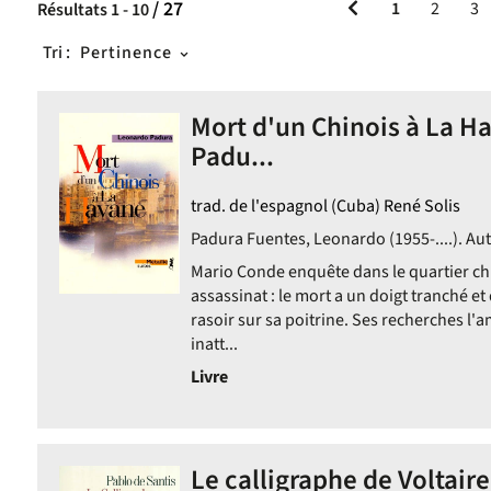
/ 27
1
2
3
Résultats
1
-
10
Tri :
Pertinence
Mort d'un Chinois à La H
Padu...
trad. de l'espagnol (Cuba) René Solis
s
Padura Fuentes, Leonardo (1955-....). Aut
Mario Conde enquête dans le quartier ch
assassinat : le mort a un doigt tranché et
rasoir sur sa poitrine. Ses recherches l'
inatt...
Livre
Le calligraphe de Voltaire
he