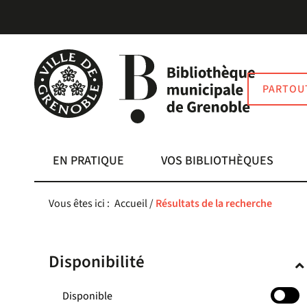
Aller
Aller
Aller
au
au
à
menu
contenu
la
recherche
PARTOU
EN PRATIQUE
VOS BIBLIOTHÈQUES
Vous êtes ici :
Accueil
/
Résultats de la recherche
Disponibilité
-
Disponible