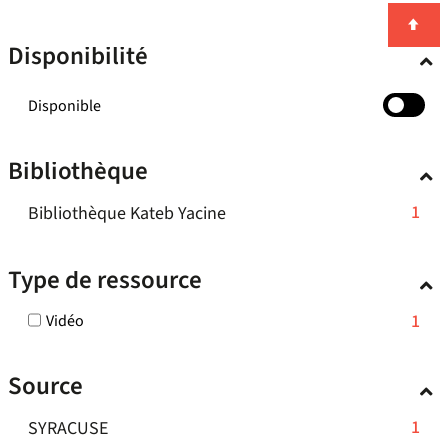
Disponibilité
-
Disponible
cocher
pour
Bibliothèque
ajouter
le
-
1
Bibliothèque Kateb Yacine
filtre
-
1
la
résultats
Type de ressource
recherche
-
est
cliquer
-
1
Vidéo
mise
pour
1
à
ajouter
résultats
jour
Source
-
le
automatiquement
cocher
filtre
-
1
SYRACUSE
pour
-