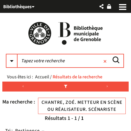
Aller
Aller
Aller
Bibliothèques
au
au
à
menu
contenu
la
recherche
Vous êtes ici :
Accueil
/
Résultats de la recherche
Ma recherche :
CHANTRE, ZOÉ. METTEUR EN SCÈNE
OU RÉALISATEUR. SCÉNARISTE
Résultats
1
-
1
/ 1
Tri :
Pertinence