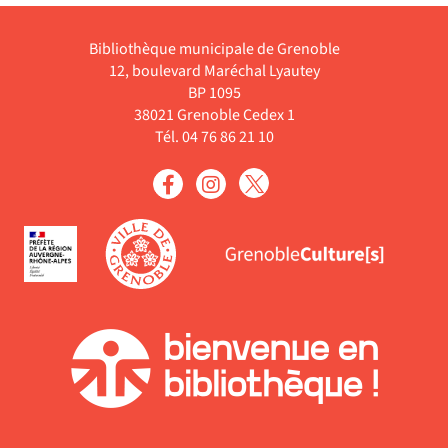
le
automatiquement
-
est
filtre
cliquer
mise
Bibliothèque municipale de Grenoble
-
pour
à
12, boulevard Maréchal Lyautey
la
ajouter
jour
BP 1095
recherche
le
38021 Grenoble Cedex 1
automatiquement
est
filtre
Tél. 04 76 86 21 10
mise
-
à
la
jour
recherche
automatiquement
est
mise
à
jour
automatiquement