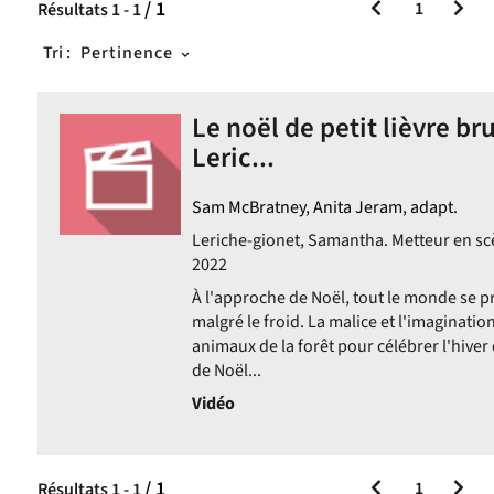
/ 1
1
Résultats
1
-
1
Tri :
Pertinence
Le noël de petit lièvre b
Leric...
Sam McBratney, Anita Jeram, adapt.
Leriche-gionet, Samantha. Metteur en scè
2022
À l'approche de Noël, tout le monde se 
malgré le froid. La malice et l'imaginati
animaux de la forêt pour célébrer l'hiver
de Noël...
Vidéo
/ 1
1
Résultats
1
-
1