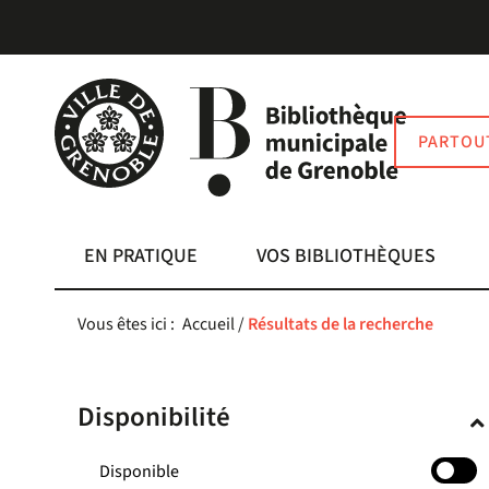
Aller
Aller
Aller
au
au
à
menu
contenu
la
recherche
PARTOU
EN PRATIQUE
VOS BIBLIOTHÈQUES
Vous êtes ici :
Accueil
/
Résultats de la recherche
Disponibilité
-
Disponible