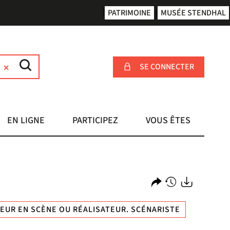
PATRIMOINE
MUSÉE STENDHAL
SE CONNECTER
EN LIGNE
PARTICIPEZ
VOUS ÊTES
Partager
Historique
Exports
EUR EN SCÈNE OU RÉALISATEUR. SCÉNARISTE
l'URL
de
de
vos