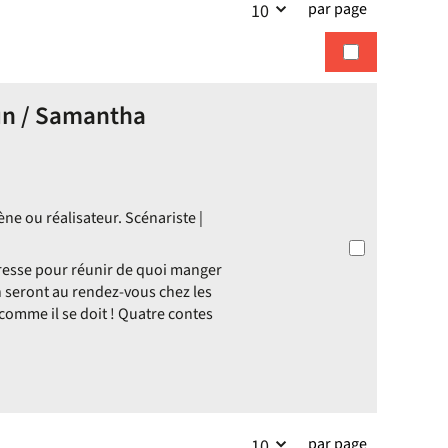
par page
10
la
recherches
recherche
run / Samantha
ne ou réalisateur. Scénariste |
presse pour réunir de quoi manger
on seront au rendez-vous chez les
 comme il se doit ! Quatre contes
par page
10