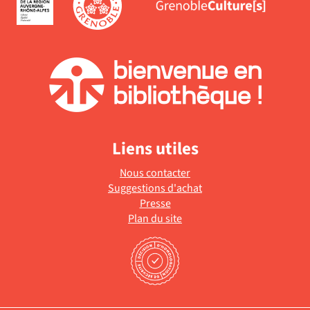
à
mise
jour
à
automatiquement
jour
automatiquement
Liens utiles
Nous contacter
Suggestions d'achat
Presse
Plan du site