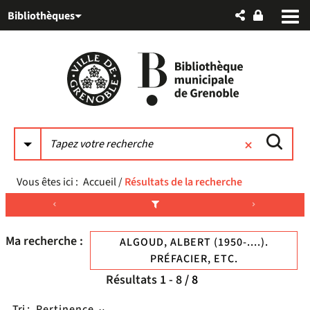
Aller
Aller
Aller
Bibliothèques
au
au
à
menu
contenu
la
recherche
Vous êtes ici :
Accueil
/
Résultats de la recherche
Ma recherche :
ALGOUD, ALBERT (1950-....).
PRÉFACIER, ETC.
Résultats
1
-
8
/ 8
Tri :
Pertinence