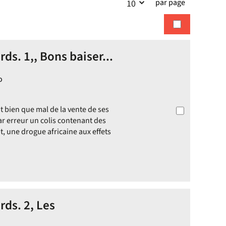
par page
10
la
recherches
recherche
ds. 1,, Bons baiser...
o
 bien que mal de la vente de ses
par erreur un colis contenant des
at, une drogue africaine aux effets
rds. 2, Les