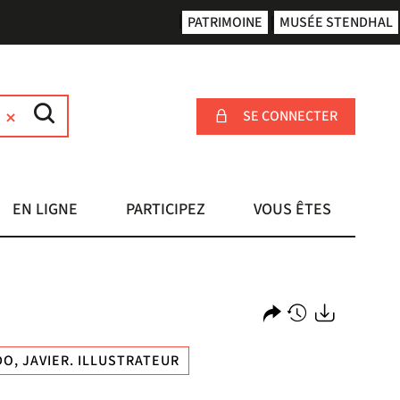
PATRIMOINE
MUSÉE STENDHAL
SE CONNECTER
EN LIGNE
PARTICIPEZ
VOUS ÊTES
Partager
Historique
Exports
O, JAVIER. ILLUSTRATEUR
l'URL
de
de
vos