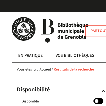
Aller
Aller
Aller
au
au
à
menu
contenu
la
recherche
PARTOU
EN PRATIQUE
VOS BIBLIOTHÈQUES
Vous êtes ici :
Accueil
/
Résultats de la recherche
Disponibilité
-
Disponible
cocher