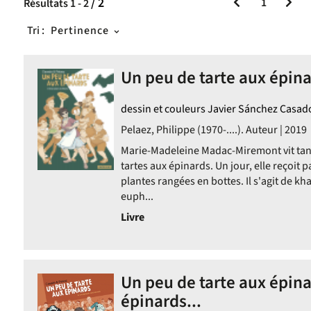
/ 2
1
Résultats
1
-
2
Tri :
Pertinence
Un peu de tarte aux épinar
dessin et couleurs Javier Sánchez Casad
Pelaez, Philippe (1970-....). Auteur | 2019
Marie-Madeleine Madac-Miremont vit tant
tartes aux épinards. Un jour, elle reçoit 
plantes rangées en bottes. Il s'agit de kh
euph...
Livre
Un peu de tarte aux épina
épinards...