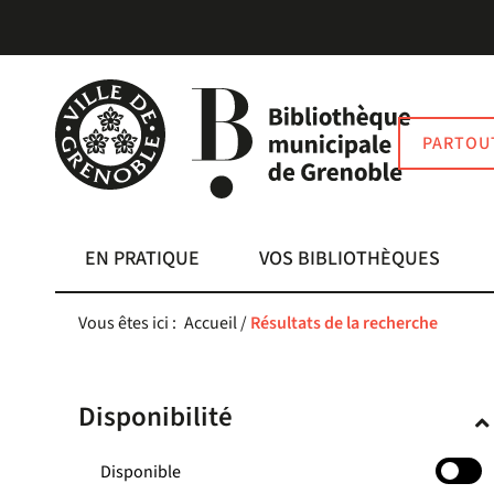
Aller
Aller
Aller
au
au
à
menu
contenu
la
recherche
PARTOU
EN PRATIQUE
VOS BIBLIOTHÈQUES
Vous êtes ici :
Accueil
/
Résultats de la recherche
Disponibilité
-
Disponible
cocher