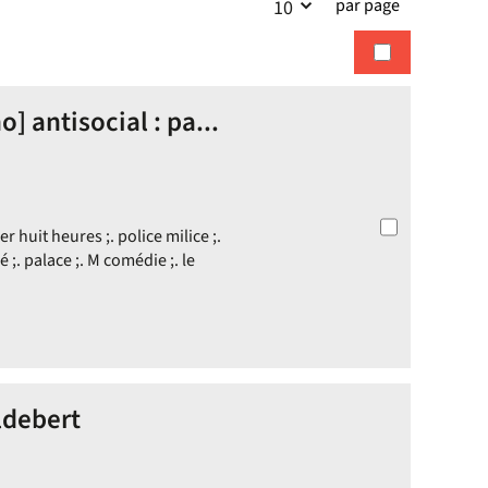
par page
10
la
recherches
recherche
o] antisocial : pa...
r huit heures ;. police milice ;.
sé ;. palace ;. M comédie ;. le
ldebert