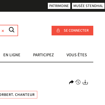
PATRIMOINE
MUSÉE STENDHAL
SE CONNECTER
EN LIGNE
PARTICIPEZ
VOUS ÊTES
Partager
Historique
Exports
NORBERT. CHANTEUR
l'URL
de
de
vos