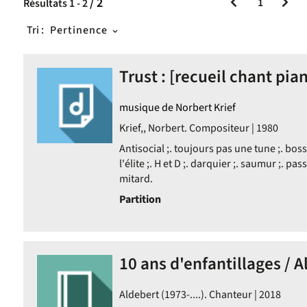
/ 2
1
Résultats
1
-
2
Tri :
Pertinence
Trust : [recueil chant pian
musique de Norbert Krief
Krief,, Norbert. Compositeur | 1980
Antisocial ;. toujours pas une tune ;. bosse
l'élite ;. H et D ;. darquier ;. saumur ;. pas
mitard.
Partition
10 ans d'enfantillages / A
Aldebert (1973-....). Chanteur | 2018