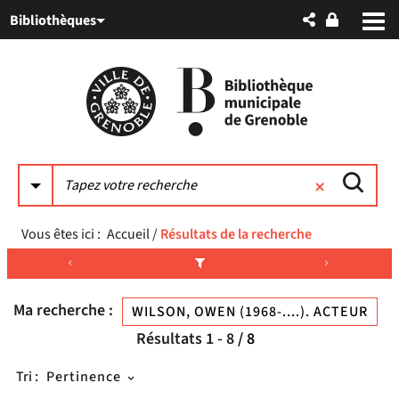
Aller
Aller
Aller
Bibliothèques
au
au
à
menu
contenu
la
recherche
Vous êtes ici :
Accueil
/
Résultats de la recherche
Ma recherche :
WILSON, OWEN (1968-....). ACTEUR
Résultats
1
-
8
/ 8
Tri :
Pertinence