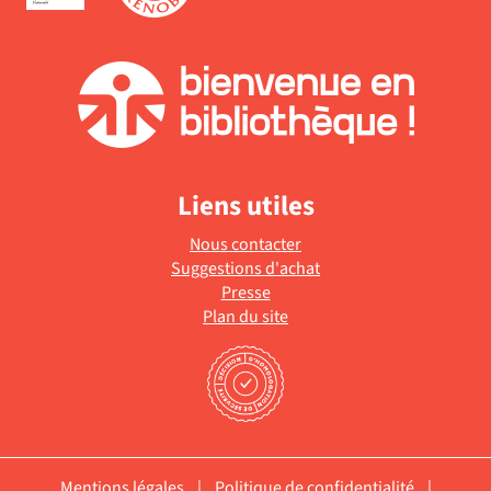
à
jour
automatiquement
Liens utiles
Nous contacter
Suggestions d'achat
Presse
Plan du site
Mentions légales
|
Politique de confidentialité
|