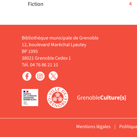
cliquer
la
automatiquement
-
4
Fiction
-
est
pour
recherche
4
la
mise
ajouter
est
résultats
recherche
à
le
mise
-
est
jour
filtre
à
cliquer
mise
automatiqueme
Bibliothèque municipale de Grenoble
-
jour
pour
à
12, boulevard Maréchal Lyautey
la
automatiquement
ajouter
BP 1095
jour
recherche
le
38021 Grenoble Cedex 1
automatiquement
est
filtre
Tél. 04 76 86 21 10
mise
-
à
la
jour
recherche
automatiq
est
mise
à
jour
automatiquement
Mentions légales
|
Politiqu