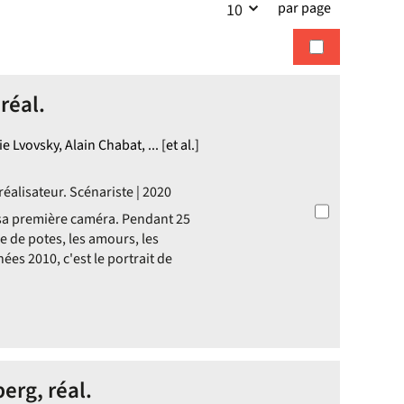
par page
10
la
recherches
recherche
réal.
 Lvovsky, Alain Chabat, ... [et al.]
éalisateur. Scénariste | 2020
 sa première caméra. Pendant 25
de de potes, les amours, les
ées 2010, c'est le portrait de
erg, réal.