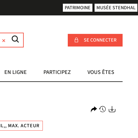
PATRIMOINE
MUSÉE STENDHAL
SE CONNECTER
EN LIGNE
PARTICIPEZ
VOUS ÊTES
Partager
Historique
Exports
L,, MAX. ACTEUR
l'URL
de
de
vos