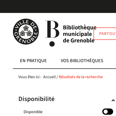
Aller
Aller
Aller
au
au
à
menu
contenu
la
recherche
PARTOU
EN PRATIQUE
VOS BIBLIOTHÈQUES
Vous êtes ici :
Accueil
/
Résultats de la recherche
Disponibilité
-
Disponible