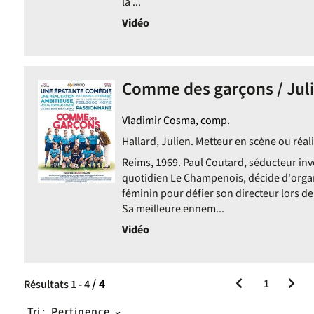
la ...
Vidéo
Comme des garçons / Julie
Vladimir Cosma, comp.
Hallard, Julien. Metteur en scène ou réali
Reims, 1969. Paul Coutard, séducteur invé
quotidien Le Champenois, décide d'organ
féminin pour défier son directeur lors de
Sa meilleure ennem...
Vidéo
/ 4
1
Résultats
1
-
4
Tri :
Pertinence