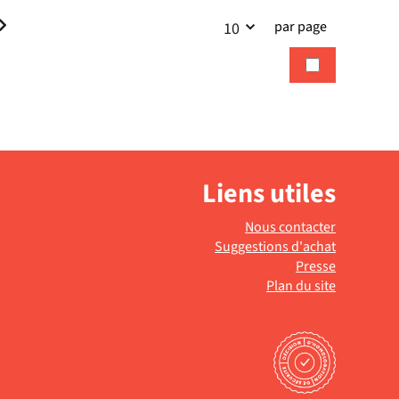
par page
10
Liens utiles
Nous contacter
Suggestions d'achat
Presse
Plan du site