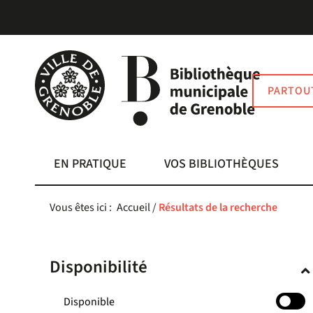
Aller
Aller
Aller
au
au
à
menu
contenu
la
recherche
PARTOU
EN PRATIQUE
VOS BIBLIOTHÈQUES
Vous êtes ici :
Accueil
/
Résultats de la recherche
Disponibilité
-
Disponible