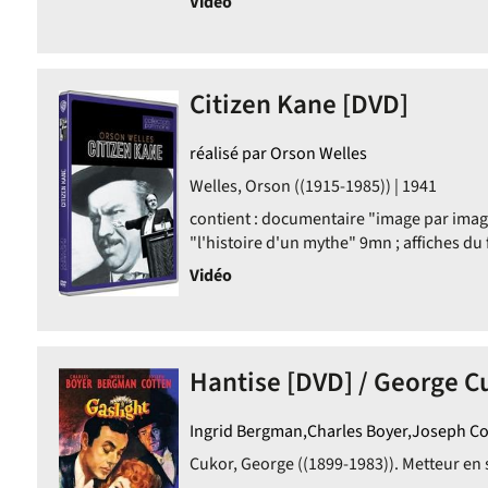
Vidéo
he
Citizen Kane [DVD]
ement
réalisé par Orson Welles
tiquement
Welles, Orson ((1915-1985)) | 1941
contient : documentaire "image par ima
"l'histoire d'un mythe" 9mn ; affiches du f
Vidéo
Hantise [DVD] / George Cu
Ingrid Bergman,Charles Boyer,Joseph Cot
Cukor, George ((1899-1983)). Metteur en 