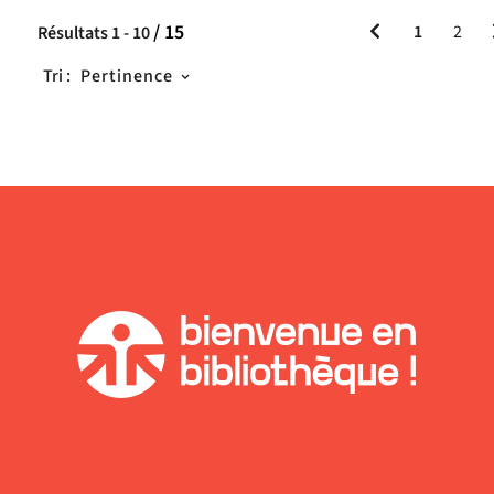
/ 15
1
2
Résultats
1
-
10
Tri :
Pertinence
ment
ement