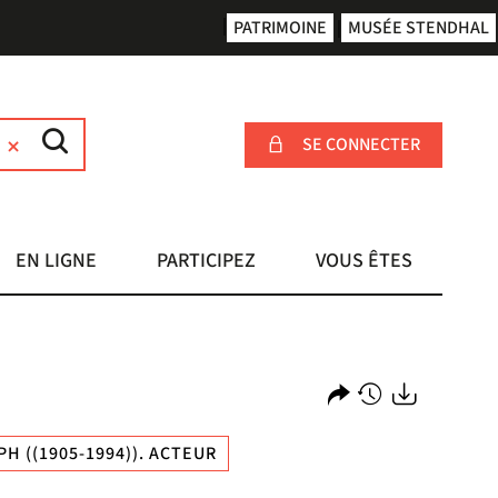
PATRIMOINE
MUSÉE STENDHAL
SE CONNECTER
EN LIGNE
PARTICIPEZ
VOUS ÊTES
Partager
Historique
Exports
H ((1905-1994)). ACTEUR
l'URL
de
de
vos