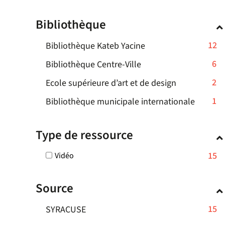
cocher
pour
Bibliothèque
ajouter
le
-
12
Bibliothèque Kateb Yacine
filtre
-
12
-
6
Bibliothèque Centre-Ville
la
résultats
6
recherche
-
2
Ecole supérieure d’art et de design
-
résultats
est
2
cliquer
-
1
mise
Bibliothèque municipale internationale
-
résultats
pour
à
1
cliquer
-
ajouter
jour
résultat
pour
Type de ressource
cliquer
le
automatiquement
-
ajouter
pour
filtre
cliquer
le
-
15
Vidéo
ajouter
-
pour
filtre
15
le
la
ajouter
-
résultats
filtre
recherche
Source
-
le
la
-
est
cocher
filtre
recherche
la
mise
-
15
SYRACUSE
pour
-
est
recherche
à
15
ajouter