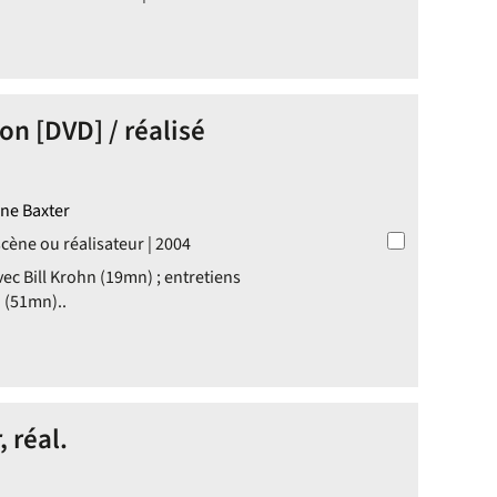
n [DVD] / réalisé
nne Baxter
cène ou réalisateur | 2004
ec Bill Krohn (19mn) ; entretiens
 (51mn)..
, réal.