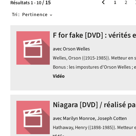
/ 15
1
2
Résultats
1
-
10
Tri :
Pertinence
F for fake [DVD] : vérités 
avec Orson Welles
Welles, Orson ((1915-1985)). Metteur en s
Bonus : les impostures d'Orson Welles ; e
s
Vidéo
Niagara [DVD] / réalisé 
avec Marilyn Monroe, Joseph Cotten
Hathaway, Henry ((1898-1985)). Metteur e