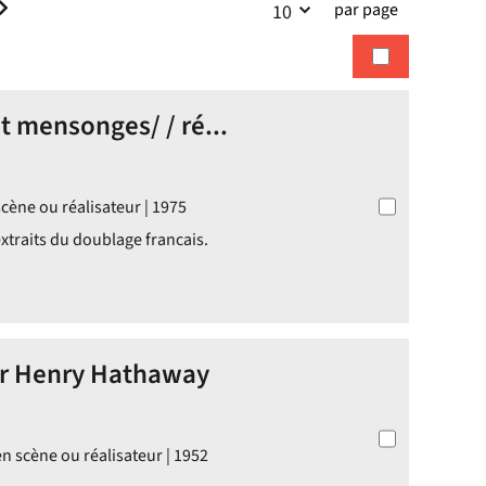
par page
10
la
recherches
recherche
et mensonges/ / ré...
cène ou réalisateur | 1975
xtraits du doublage francais.
par Henry Hathaway
n scène ou réalisateur | 1952