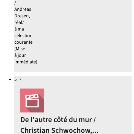
/
Andreas
Dresen,
réal.'
à ma
sélection
courante
(Mise
à jour
immédiate)
5
De l'autre côté du mur /
Christian Schwochow,...