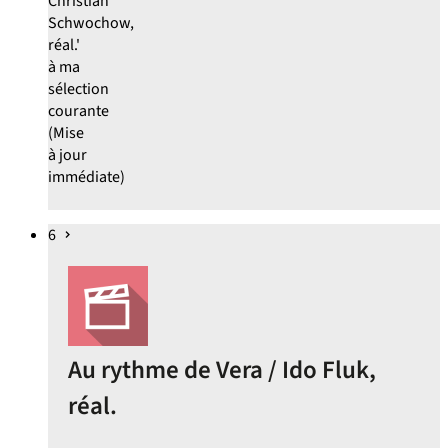
Christian
Schwochow,
réal.'
à ma
sélection
courante
(Mise
à jour
immédiate)
6
Au rythme de Vera / Ido Fluk,
réal.