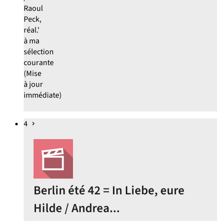
Raoul
Peck,
réal.'
à ma
sélection
courante
(Mise
à jour
immédiate)
4
Berlin été 42 = In Liebe, eure
Hilde / Andrea...