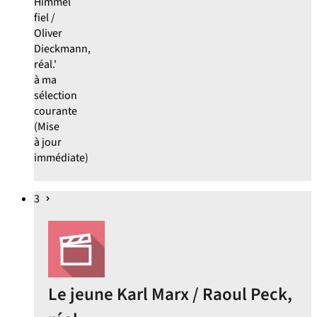
Himmel
fiel /
Oliver
Dieckmann,
réal.'
à ma
sélection
courante
(Mise
à jour
immédiate)
3
Le jeune Karl Marx / Raoul Peck,