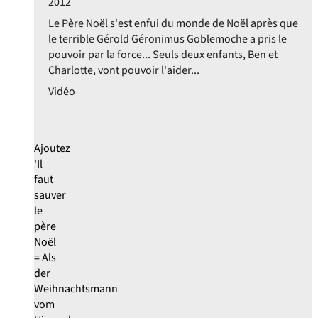
2012
Le Père Noël s'est enfui du monde de Noël après que
le terrible Gérold Géronimus Goblemoche a pris le
pouvoir par la force... Seuls deux enfants, Ben et
Charlotte, vont pouvoir l'aider...
Vidéo
Ajoutez
'Il
faut
sauver
le
père
Noël
= Als
der
Weihnachtsmann
vom