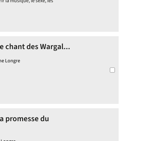
ir la musique, le sexe, les
Le chant des Wargal...
ine Longre
 La promesse du