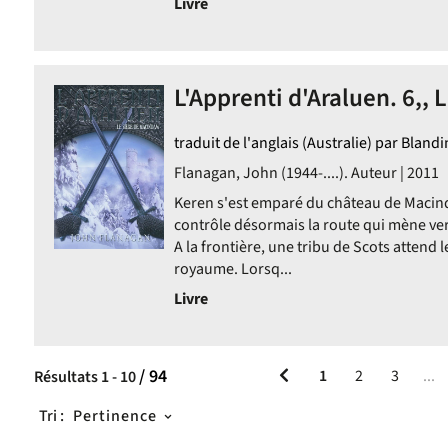
Livre
L'Apprenti d'Araluen. 6,, 
iquement
ment
traduit de l'anglais (Australie) par Bland
ent
Flanagan, John (1944-....). Auteur | 2011
Keren s'est emparé du château de Macind
contrôle désormais la route qui mène vers
A la frontière, une tribu de Scots attend 
royaume. Lorsq...
Livre
/ 94
1
2
3
...
Résultats
1
-
10
Tri :
Pertinence