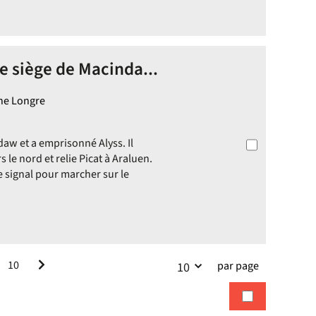
Le siège de Macinda...
ine Longre
aw et a emprisonné Alyss. Il
 le nord et relie Picat à Araluen.
le signal pour marcher sur le
10
par page
10