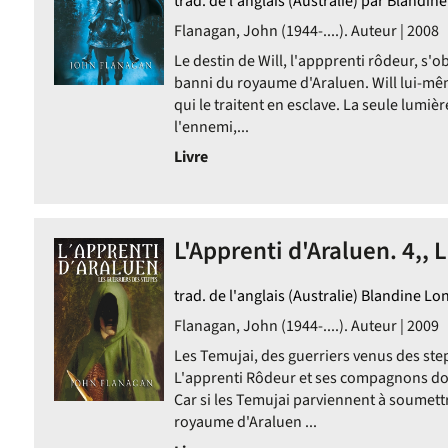
trad. de l'anglais (Australie) par Blandin
Flanagan, John (1944-....). Auteur | 2008
Le destin de Will, l'appprenti rôdeur, s'ob
banni du royaume d'Araluen. Will lui-mê
qui le traitent en esclave. La seule lumiè
l'ennemi,...
Livre
L'Apprenti d'Araluen. 4,, L
trad. de l'anglais (Australie) Blandine Lo
Flanagan, John (1944-....). Auteur | 2009
Les Temujai, des guerriers venus des ste
L'apprenti Rôdeur et ses compagnons doiv
Car si les Temujai parviennent à soumettr
e
royaume d'Araluen ...