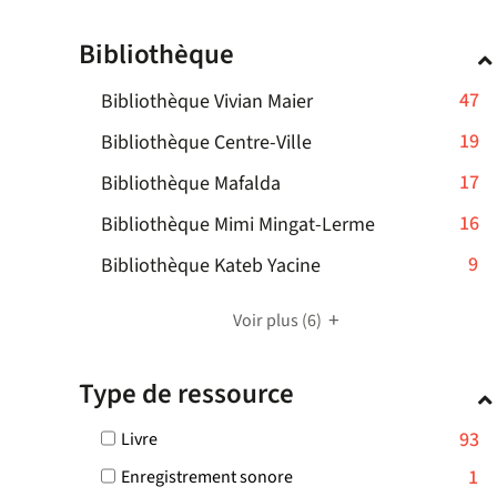
cocher
pour
Bibliothèque
ajouter
le
-
47
Bibliothèque Vivian Maier
filtre
-
47
-
19
Bibliothèque Centre-Ville
la
résultats
19
recherche
-
17
Bibliothèque Mafalda
-
résultats
est
17
cliquer
-
16
mise
Bibliothèque Mimi Mingat-Lerme
-
résultats
pour
à
16
cliquer
-
9
Bibliothèque Kateb Yacine
-
ajouter
jour
résultats
pour
9
cliquer
le
automatiquement
-
ajouter
résultats
pour
Voir plus
(6)
filtre
cliquer
le
-
ajouter
-
pour
filtre
cliquer
le
la
Type de ressource
ajouter
-
pour
filtre
recherche
le
la
ajouter
-
est
-
93
Livre
filtre
recherche
le
la
mise
93
-
est
-
1
Enregistrement sonore
filtre
recherche
résultats
à