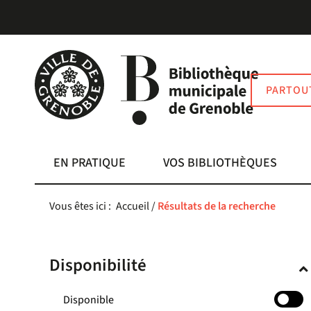
Aller
Aller
Aller
au
au
à
menu
contenu
la
recherche
PARTOU
EN PRATIQUE
VOS BIBLIOTHÈQUES
Vous êtes ici :
Accueil
/
Résultats de la recherche
Disponibilité
-
Disponible