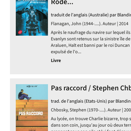
Rôde...
traduit de l'anglais (Australie) par Bland
Flanagan, John (1944-....). Auteur | 2014
Après le naufrage du navire sur lequel ils 
Evanlyn sont retenus sur la sinistre île d
Araluen, Halt est banni par le roi Duncan
expulsé de l'o...
Livre
Pas raccord / Stephen Ch
trad. de l'anglais (Etats-Unis) par Blandi
Chbosky, Stephen (1970-....). Auteur | 20
Au lycée, on trouve Charlie bizarre, trop s
dans son coin, jusqu'au jour où deux term