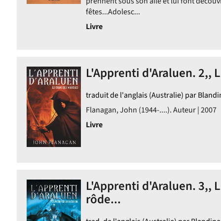
prennent sous son aile et lui font découvr
fêtes...Adolesc...
Livre
L'Apprenti d'Araluen. 2,, 
traduit de l'anglais (Australie) par Bland
Flanagan, John (1944-....). Auteur | 2007
Livre
L'Apprenti d'Araluen. 3,,
rôde...