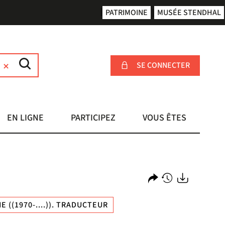
PATRIMOINE
MUSÉE STENDHAL
SE CONNECTER
EN LIGNE
PARTICIPEZ
VOUS ÊTES
Partager
Historique
Exports
E ((1970-....)). TRADUCTEUR
l'URL
de
de
vos