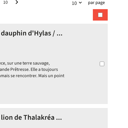
10
par page
10
la
recherches
recherche
 dauphin d'Hylas / ...
ce, sur une terre sauvage,
Grande Prêtresse. Elle a toujours
jamais se rencontrer. Mais un point
 lion de Thalakréa ...