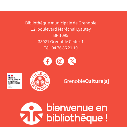
la
ajouter
jour
résultats
recherche
le
automatiquement
-
est
filtre
cliquer
mise
Bibliothèque municipale de Grenoble
-
pour
à
12, boulevard Maréchal Lyautey
la
ajouter
jour
BP 1095
recherche
le
38021 Grenoble Cedex 1
automatiquement
est
filtre
Tél. 04 76 86 21 10
mise
-
à
la
jour
recherche
automatiquement
est
mise
à
jour
automatiquement