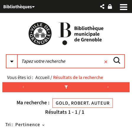
Aller
Aller
Aller
Bibliothèques
au
au
à
menu
contenu
la
recherche
Vous êtes ici :
Accueil
/
Résultats de la recherche
Ma recherche :
GOLD, ROBERT. AUTEUR
Résultats
1
-
1
/ 1
Tri :
Pertinence