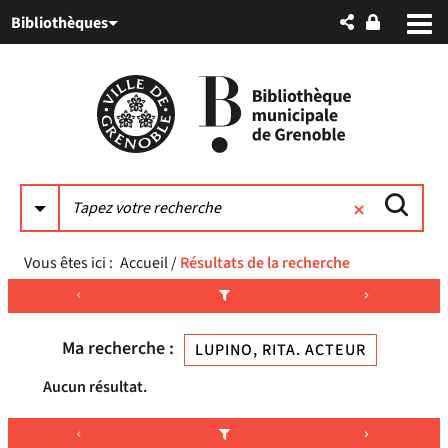
Aller
Aller
Aller
Bibliothèques
au
au
à
menu
contenu
la
recherche
Vous êtes ici :
Accueil
/
Résultats de la recherche
Ma recherche :
LUPINO, RITA. ACTEUR
Aucun résultat.