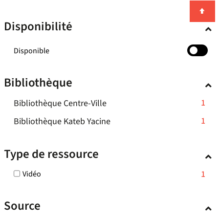
Disponibilité
-
Disponible
cocher
pour
Bibliothèque
ajouter
le
-
1
Bibliothèque Centre-Ville
filtre
-
1
-
1
Bibliothèque Kateb Yacine
la
résultats
1
recherche
-
résultats
est
Type de ressource
cliquer
mise
-
pour
à
cliquer
-
1
Vidéo
ajouter
jour
pour
1
le
automatiquement
ajouter
résultats
filtre
Source
-
le
-
cocher
filtre