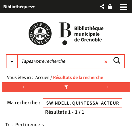
Aller
Aller
Aller
Bibliothèques
au
au
à
menu
contenu
la
recherche
Vous êtes ici :
Accueil
/
Résultats de la recherche
Ma recherche :
SWINDELL, QUINTESSA. ACTEUR
Résultats
1
-
1
/ 1
Tri :
Pertinence