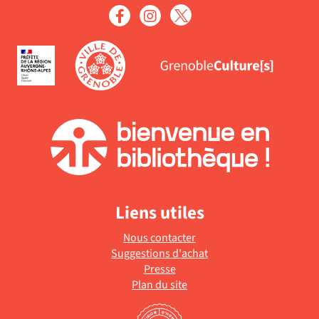
-
à
la
jour
recherche
automatiqu
est
mise
à
jour
automatiquement
Liens utiles
Nous contacter
Suggestions d'achat
Presse
Plan du site