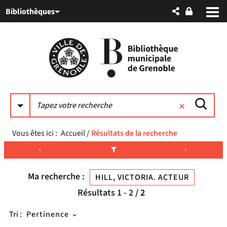
Aller
Aller
Aller
Bibliothèques
au
au
à
menu
contenu
la
recherche
Vous êtes ici :
Accueil
/
Résultats de la recherche
Ma recherche :
HILL, VICTORIA. ACTEUR
Résultats
1
-
2
/ 2
Tri :
Pertinence