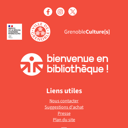
mise
-
à
la
jour
recherche
automatiqu
est
mise
à
jour
automatiquement
Liens utiles
Nous contacter
Suggestions d'achat
Presse
Plan du site