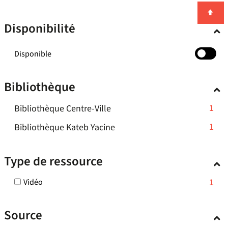
Disponibilité
-
Disponible
cocher
pour
Bibliothèque
ajouter
le
-
1
Bibliothèque Centre-Ville
filtre
-
1
-
1
Bibliothèque Kateb Yacine
la
résultats
1
recherche
-
résultats
est
Type de ressource
cliquer
mise
-
pour
à
cliquer
-
1
Vidéo
ajouter
jour
pour
1
le
automatiquement
ajouter
résultats
filtre
Source
-
le
-
cocher