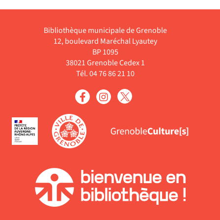
résultats
est
le
-
mise
filtre
cliquer
à
Bibliothèque municipale de Grenoble
-
pour
jour
12, boulevard Maréchal Lyautey
la
ajouter
BP 1095
automatiquement
recherche
le
38021 Grenoble Cedex 1
est
filtre
Tél. 04 76 86 21 10
mise
-
à
la
jour
recherche
automatiqu
est
mise
à
jour
automatiquement