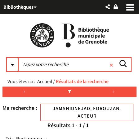
Aller
Aller
Aller
Bibliothèques
au
au
à
menu
contenu
la
recherche
Vous êtes ici :
Accueil
/
Résultats de la recherche
Ma recherche :
JAMSHIDNEJAD, FOROUZAN.
ACTEUR
Résultats
1
-
1
/ 1
Tri :
Pertinence