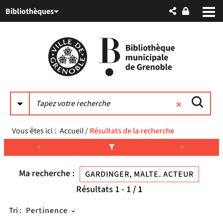
Aller
Aller
Aller
Bibliothèques
au
au
à
menu
contenu
la
recherche
Vous êtes ici :
Accueil
/
Résultats de la recherche
Ma recherche :
GARDINGER, MALTE. ACTEUR
Résultats
1
-
1
/ 1
Tri :
Pertinence