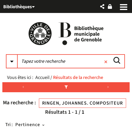
Aller
Aller
Aller
Bibliothèques
au
au
à
menu
contenu
la
recherche
Vous êtes ici :
Accueil
/
Résultats de la recherche
Ma recherche :
RINGEN, JOHANNES. COMPOSITEUR
Résultats
1
-
1
/ 1
Tri :
Pertinence