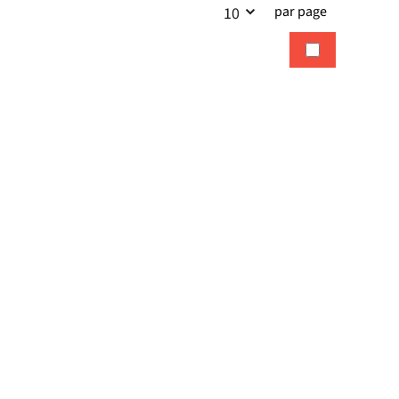
par page
10