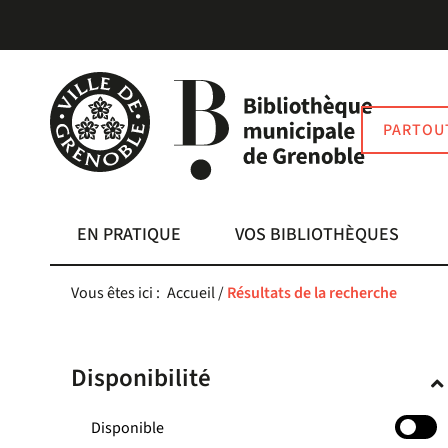
Aller
Aller
Aller
au
au
à
menu
contenu
la
recherche
PARTOU
EN PRATIQUE
VOS BIBLIOTHÈQUES
Vous êtes ici :
Accueil
/
Résultats de la recherche
Disponibilité
-
Disponible
cocher