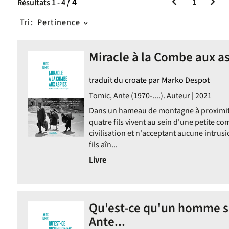
/ 4
1
Résultats
1
-
4
Tri :
Pertinence
Miracle à la Combe aux as
traduit du croate par Marko Despot
Tomic, Ante (1970-....). Auteur | 2021
Dans un hameau de montagne à proximité 
quatre fils vivent au sein d'une petite 
civilisation et n'acceptant aucune intrusio
fils aîn...
Livre
Qu'est-ce qu'un homme s
Ante...
e