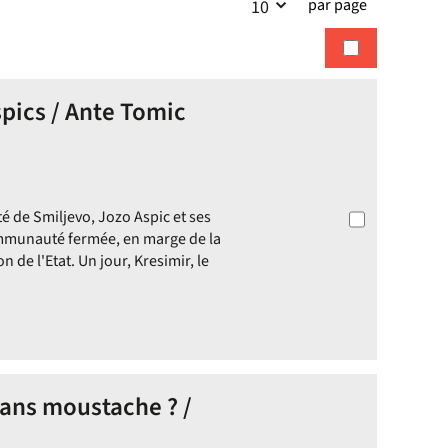
par page
10
la
recherches
recherche
pics / Ante Tomic
de Smiljevo, Jozo Aspic et ses
communauté fermée, en marge de la
n de l'Etat. Un jour, Kresimir, le
ans moustache ? /