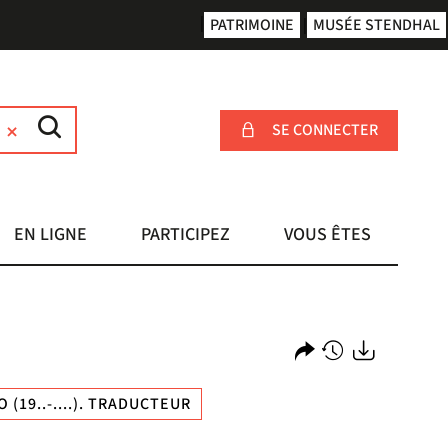
PATRIMOINE
MUSÉE STENDHAL
SE CONNECTER
EN LIGNE
PARTICIPEZ
VOUS ÊTES
Partager
Historique
Exports
(19..-....). TRADUCTEUR
l'URL
de
de
vos