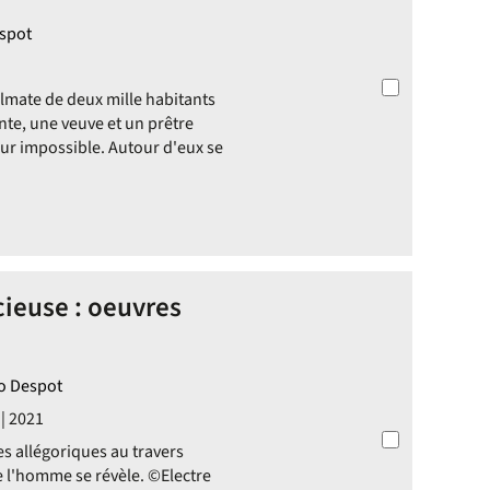
espot
dalmate de deux mille habitants
te, une veuve et un prêtre
our impossible. Autour d'eux se
cieuse : oeuvres
ko Despot
 | 2021
es allégoriques au travers
de l'homme se révèle. ©Electre