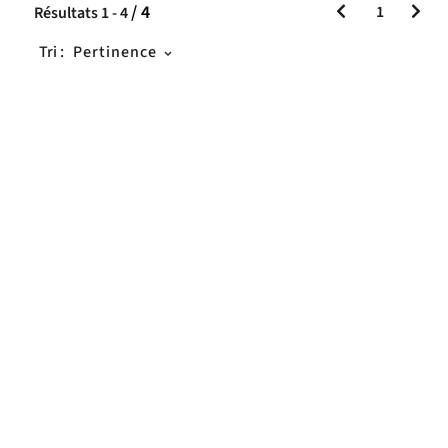
/ 4
1
Résultats
1
-
4
Tri :
Pertinence
uement
nt