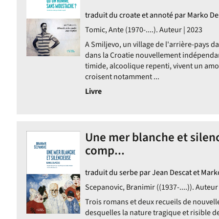
traduit du croate et annoté par Marko D
Tomic, Ante (1970-....). Auteur | 2023
A Smiljevo, un village de l'arrière-pays 
iquement
dans la Croatie nouvellement indépendan
timide, alcoolique repenti, vivent un am
croisent notamment ...
Livre
Une mer blanche et silen
comp...
traduit du serbe par Jean Descat et Mar
Scepanovic, Branimir ((1937-....)). Auteur
Trois romans et deux recueils de nouvell
desquelles la nature tragique et risible 