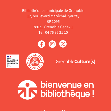
-
-
jour
filtre
recherche
cliquer
la
automatiquement
Bibliothèque municipale de Grenoble
-
est
pour
recherche
12, boulevard Maréchal Lyautey
la
mise
ajouter
est
BP 1095
recherche
à
le
38021 Grenoble Cedex 1
mise
est
jour
filtre
Tél. 04 76 86 21 10
à
mise
automatiquement
-
jour
à
la
automatiquement
jour
recherche
automatiquement
est
mise
à
jour
automatiquement