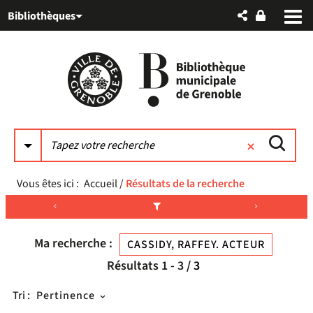
Aller
Aller
Aller
Bibliothèques
au
au
à
menu
contenu
la
recherche
Vous êtes ici :
Accueil
/
Résultats de la recherche
Ma recherche :
CASSIDY, RAFFEY. ACTEUR
Résultats
1
-
3
/ 3
Tri :
Pertinence