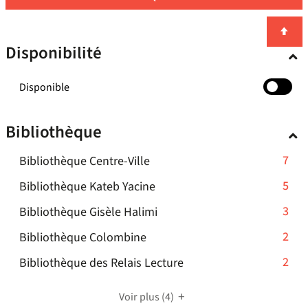
Disponibilité
-
Disponible
cocher
pour
Bibliothèque
ajouter
le
-
7
Bibliothèque Centre-Ville
filtre
-
7
-
5
Bibliothèque Kateb Yacine
la
résultats
5
recherche
-
3
Bibliothèque Gisèle Halimi
-
résultats
est
3
cliquer
-
2
mise
Bibliothèque Colombine
-
résultats
pour
à
2
cliquer
-
2
Bibliothèque des Relais Lecture
-
ajouter
jour
résultats
pour
2
cliquer
le
automatiquement
-
ajouter
résultats
pour
Voir plus
filtre
(4)
cliquer
le