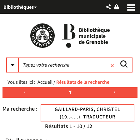
Aller
Aller
Aller
Bibliothèques
au
au
à
menu
contenu
la
recherche
Vous êtes ici :
Accueil
/
Résultats de la recherche
Ma recherche :
GAILLARD-PARIS, CHRISTEL
(19..-....). TRADUCTEUR
Résultats
1
-
10
/ 12
Tri :
Pertinence