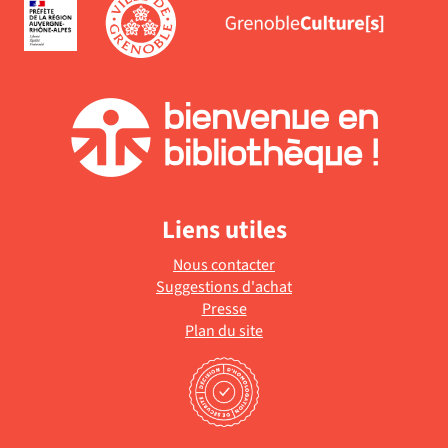
est
à
mise
jour
à
automatiquement
jour
automatiquement
Liens utiles
Nous contacter
Suggestions d'achat
Presse
Plan du site