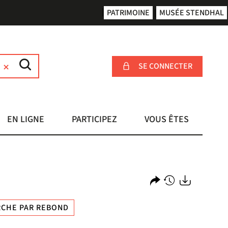
PATRIMOINE
MUSÉE STENDHAL
SE CONNECTER
EN LIGNE
PARTICIPEZ
VOUS ÊTES
Partager
Historique
Exports
CHE PAR REBOND
l'URL
de
de
vos