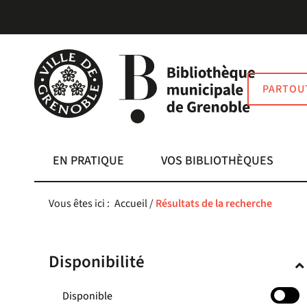
Aller
Aller
Aller
au
au
à
menu
contenu
la
recherche
PARTOU
EN PRATIQUE
VOS BIBLIOTHÈQUES
Vous êtes ici :
Accueil
/
Résultats de la recherche
Disponibilité
-
Disponible