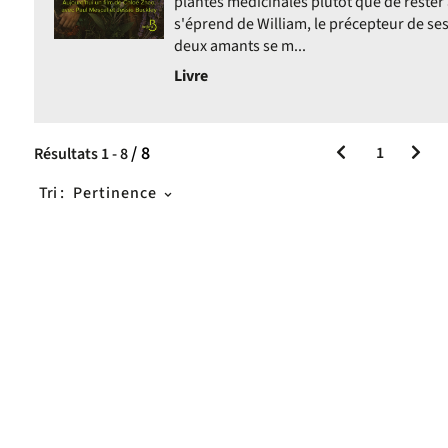
plantes médicinales plutôt que de rester
s'éprend de William, le précepteur de ses 
deux amants se m...
Livre
/ 8
1
Résultats
1
-
8
Tri :
Pertinence
s