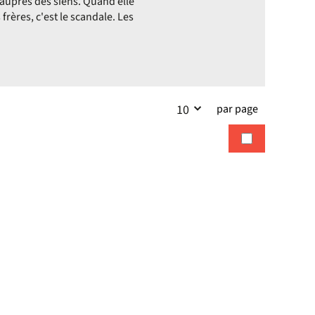
 auprès des siens. Quand elle
frères, c'est le scandale. Les
par page
10