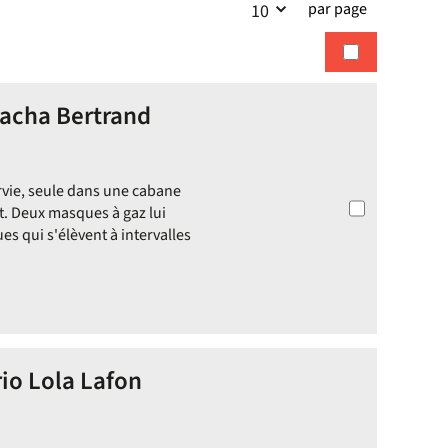
par page
10
la
recherches
recherche
 Sacha Bertrand
rvie, seule dans une cabane
t. Deux masques à gaz lui
s qui s'élèvent à intervalles
rio Lola Lafon