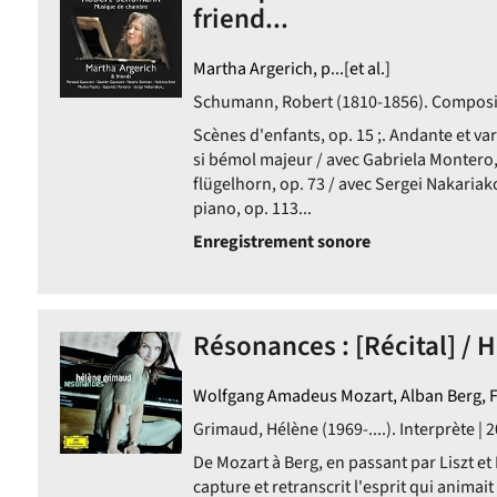
friend...
Martha Argerich, p...[et al.]
Schumann, Robert (1810-1856). Composit
Scènes d'enfants, op. 15 ;. Andante et va
si bémol majeur / avec Gabriela Montero, 
flügelhorn, op. 73 / avec Sergei Nakariak
piano, op. 113...
Enregistrement sonore
Résonances : [Récital] / 
Wolfgang Amadeus Mozart, Alban Berg, Fran
Grimaud, Hélène (1969-....). Interprète | 
De Mozart à Berg, en passant par Liszt et 
capture et retranscrit l'esprit qui anima