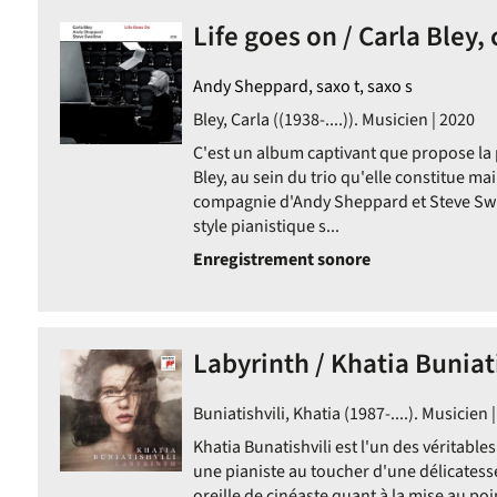
quer
Life goes on / Carla Bley,
r
uter
Andy Sheppard, saxo t, saxo s
Bley, Carla ((1938-....)). Musicien | 2020
re
C'est un album captivant que propose la 
Bley, au sein du trio qu'elle constitue m
compagnie d'Andy Sheppard et Steve Swal
herche
style pianistique s...
Enregistrement sonore
e
r
Labyrinth / Khatia Buniati
tomatiquement
Buniatishvili, Khatia (1987-....). Musicien 
Khatia Bunatishvili est l'un des véritable
une pianiste au toucher d'une délicatess
oreille de cinéaste quant à la mise au poi