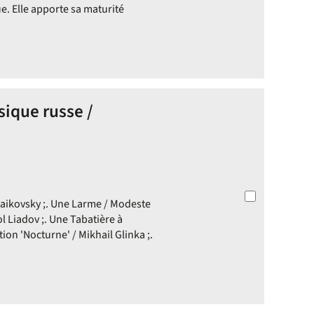
e. Elle apporte sa maturité
sique russe /
chaikovsky ;. Une Larme / Modeste
l Liadov ;. Une Tabatière à
ion 'Nocturne' / Mikhail Glinka ;.