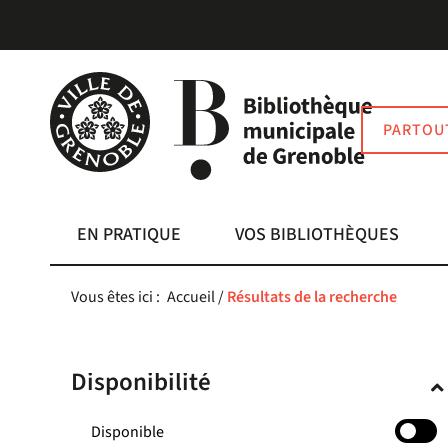
Aller
Aller
Aller
au
au
à
menu
contenu
la
recherche
PARTOU
EN PRATIQUE
VOS BIBLIOTHÈQUES
Vous êtes ici :
Accueil
/
Résultats de la recherche
Disponibilité
-
Disponible