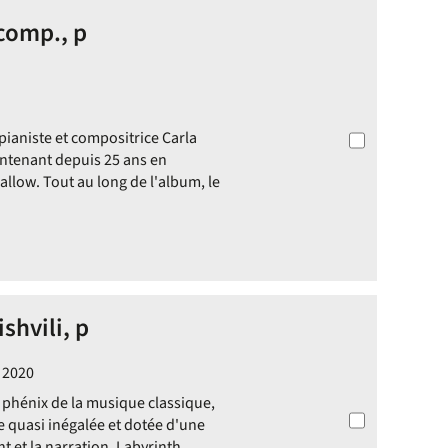
 comp., p
pianiste et compositrice Carla
aintenant depuis 25 ans en
low. Tout au long de l'album, le
shvili, p
| 2020
s phénix de la musique classique,
e quasi inégalée et dotée d'une
nt et la narration. Labyrinth