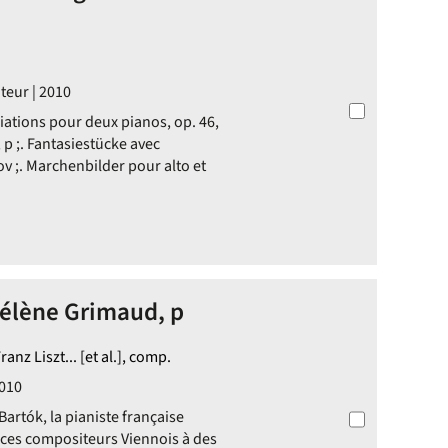
eur | 2010
riations pour deux pianos, op. 46,
p ;. Fantasiestücke avec
ov ;. Marchenbilder pour alto et
Hélène Grimaud, p
z Liszt... [et al.], comp.
2010
Bartók, la pianiste française
it ces compositeurs Viennois à des