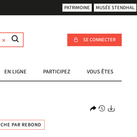
PATRIMOINE
MUSÉE STENDHAL
SE CONNECTER
EN LIGNE
PARTICIPEZ
VOUS ÊTES
Partager
Historique
Exports
CHE PAR REBOND
l'URL
de
de
vos