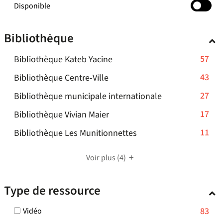
-
Disponible
cocher
pour
Bibliothèque
ajouter
le
-
57
Bibliothèque Kateb Yacine
filtre
-
57
-
43
Bibliothèque Centre-Ville
la
résultats
43
recherche
-
27
Bibliothèque municipale internationale
-
résultats
est
27
cliquer
-
17
mise
Bibliothèque Vivian Maier
-
résultats
pour
à
17
cliquer
-
11
Bibliothèque Les Munitionnettes
-
ajouter
jour
résultats
pour
11
cliquer
le
automatiquement
-
ajouter
résultats
pour
Voir plus
filtre
(4)
cliquer
le
-
ajouter
-
pour
filtre
cliquer
le
la
Type de ressource
ajouter
-
pour
filtre
recherche
le
la
ajouter
-
est
-
83
Vidéo
filtre
recherche
le
la
mise
83