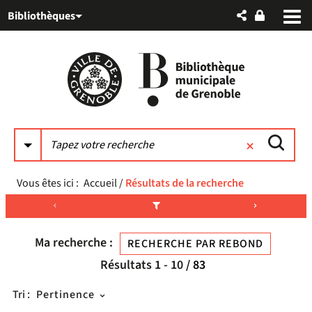
Aller
Aller
Aller
Bibliothèques
au
au
à
menu
contenu
la
recherche
Vous êtes ici :
Accueil
/
Résultats de la recherche
Ma recherche :
RECHERCHE PAR REBOND
Résultats
1
-
10
/ 83
Tri :
Pertinence