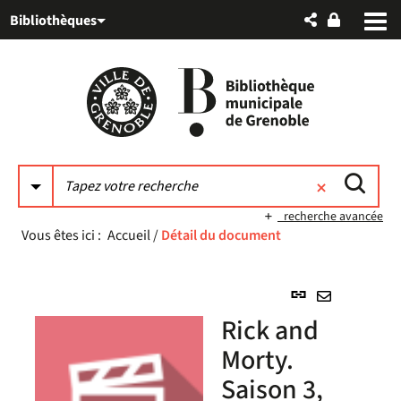
Aller
Aller
Aller
Bibliothèques
au
au
à
menu
contenu
la
recherche
recherche avancée
Vous êtes ici :
Accueil
/
Détail du document
Lien
permanent
Envoyer
Rick and
(Nouvelle
par
fenêtre)
Morty.
mail
Saison 3,