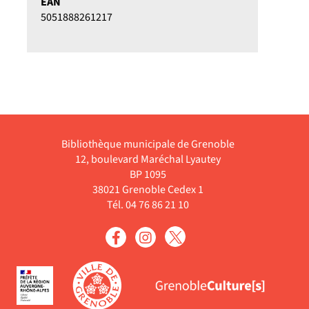
EAN
5051888261217
Bibliothèque municipale de Grenoble
12, boulevard Maréchal Lyautey
BP 1095
38021 Grenoble Cedex 1
Tél. 04 76 86 21 10