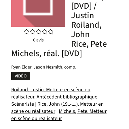
[DVD] /
Justin
Roiland,
/5
John
0
avis
Rice, Pete
Michels, réal. [DVD]
Ryan Elder, Jason Nesmith, comp.
VIDÉO
Roiland, Justin. Metteur en scène ou
réalisateur. Antécédent bibliographique.
Scénariste
|
Rice, John (19..-....). Metteur en
scène ou réalisateur
|
Michels, Pete. Metteur
en scène ou réalisateur