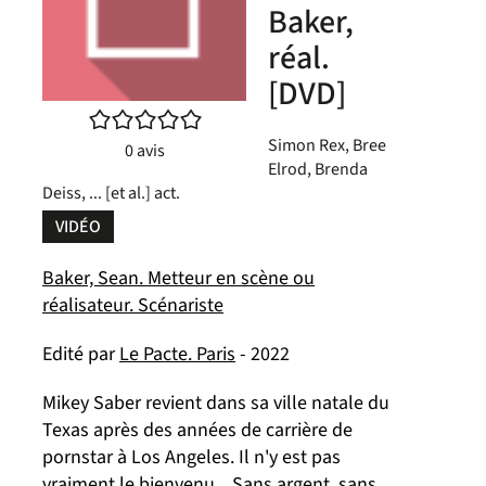
Baker,
réal.
[DVD]
/5
Simon Rex, Bree
0
avis
Elrod, Brenda
Deiss, ... [et al.] act.
VIDÉO
Baker, Sean. Metteur en scène ou
réalisateur. Scénariste
Edité par
Le Pacte. Paris
- 2022
Mikey Saber revient dans sa ville natale du
Texas après des années de carrière de
pornstar à Los Angeles. Il n'y est pas
vraiment le bienvenu... Sans argent, sans