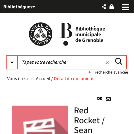
Aller
Aller
Aller
Bibliothèques
au
au
à
menu
contenu
la
recherche
recherche avancée
Vous êtes ici :
Accueil
/
Détail du document
Lien
permanent
Envoyer
Red
(Nouvelle
par
fenêtre)
Rocket /
mail
Sean