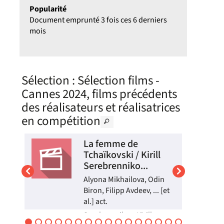
Popularité
Document emprunté 3 fois ces 6 derniers
mois
Sélection
: Sélection films -
Cannes 2024, films précédents
des réalisateurs et réalisatrices
en compétition
La femme de
Tchaïkovski / Kirill
Serebrenniko...
act.
Alyona Mikhailova, Odin
Biron, Filipp Avdeev, ... [et
al.] act.
Serebrennikov, Kirill