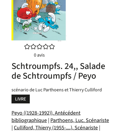
/5
0
avis
Schtroumpfs. 24,, Salade
de Schtroumpfs / Peyo
scénario de Luc Parthoens et Thierry Culliford
LIVRE
Peyo ((1928-1992)). Antécédent
bibliographique
|
Parthoens, Luc. Scénariste
|
Culliford, Thierry (1955-....). Scénariste
|