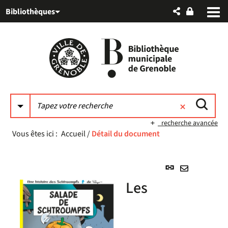
Aller
Aller
Aller
Bibliothèques
au
au
à
menu
contenu
la
recherche
recherche avancée
Vous êtes ici :
Accueil
/
Détail du document
Lien
permanent
Envoyer
Les
(Nouvelle
par
fenêtre)
mail