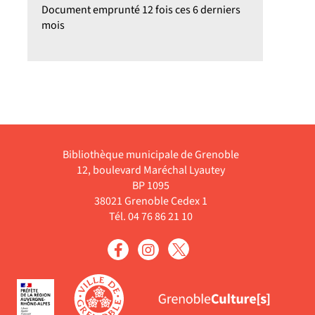
Document emprunté 12 fois ces 6 derniers
mois
Bibliothèque municipale de Grenoble
12, boulevard Maréchal Lyautey
BP 1095
38021 Grenoble Cedex 1
Tél. 04 76 86 21 10