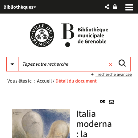
Aller
Aller
Aller
Bibliothèques
au
au
à
menu
contenu
la
recherche
recherche avancée
Vous êtes ici :
Accueil
/
Détail du document
Lien
permanent
Envoyer
Italia
(Nouvelle
par
fenêtre)
moderna
mail
: la