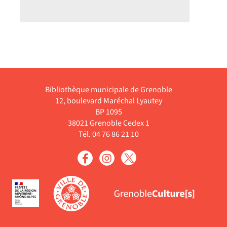
Bibliothèque municipale de Grenoble
12, boulevard Maréchal Lyautey
BP 1095
38021 Grenoble Cedex 1
Tél. 04 76 86 21 10