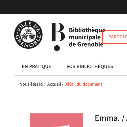
Aller
Aller
Aller
au
au
à
menu
contenu
la
recherche
PARTOU
EN PRATIQUE
VOS BIBLIOTHÈQUES
Vous êtes ici :
Accueil
/
Détail du document
Emma. / 