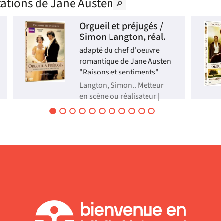
ptations de Jane Austen
Orgueil et préjugés /
Simon Langton, réal.
adapté du chef d'oeuvre
romantique de Jane Austen
"Raisons et sentiments"
Langton, Simon.. Metteur
en scène ou réalisateur |
1995
Vive et ironique, Elizabeth
Bennet est la cadette d'une
famille modeste de cinq
soeurs. L'unique souci de sa
mère est de les marier. Les
soupirants ne manquent
pas. Au cours d'un bal,
Elizabeth rencontre le riche
et élégant Monsie...
Vidéo