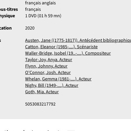
français anglais
us-titres
français
physique
1 DVD (01 h 59 mn)
cation
2020
s
Austen, Jane ((1775-1817)). Antécédent bibliographiq
Catton, Eleanor (1985-....). Scénariste
Waller-Bridge, Isobel (19..-....). Compositeur
Taylor-Joy, Anya. Acteur
Flynn, Johnny. Acteur
O'Connor, Josh. Acteur
Whelan, Gemma (1981-....). Acteur
Nighy, Bill (1949-....). Acteur
Goth, Mia. Acteur
5053083217792