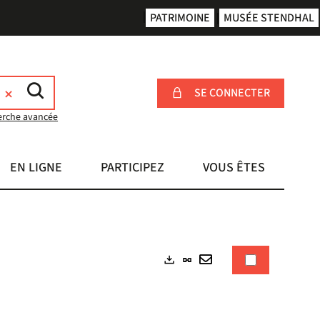
PATRIMOINE
MUSÉE STENDHAL
SE CONNECTER
erche avancée
EN LIGNE
PARTICIPEZ
VOUS ÊTES
Lien
Exports
permanent
Envoyer
(Nouvelle
par
fenêtre)
mail