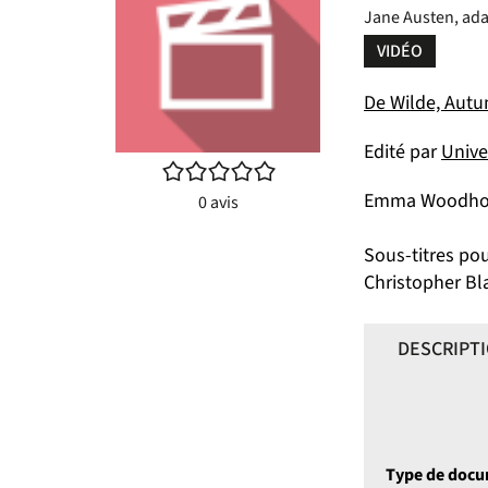
Jane Austen, ada
VIDÉO
De Wilde, Autum
Edité par
Unive
/5
Emma Woodhouse
0
avis
Sous-titres po
Christopher Bla
DESCRIPT
Type de doc