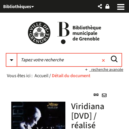
Aller
Aller
Aller
Bibliothèques
au
au
à
menu
contenu
la
recherche
recherche avancée
Vous êtes ici :
Accueil
/
Détail du document
Lien
permanent
Envoyer
Viridiana
(Nouvelle
par
fenêtre)
[DVD] /
mail
réalisé