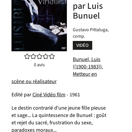
par Luis
Bunuel
Gustavo Pittaluga,
comp.
VIDÉO
/5
Bunuel, Luis
0
avis
((1900-1983)).
Metteur en
scène ou réalisateur
Edité par
Ciné Vidéo film
- 1961
Le destin contrarié d'une jeune fille pieuse
et sage... La quintessence de Bunuel : goût
et rejet du sacré, frustration du sexe,
paradoxes moraux...