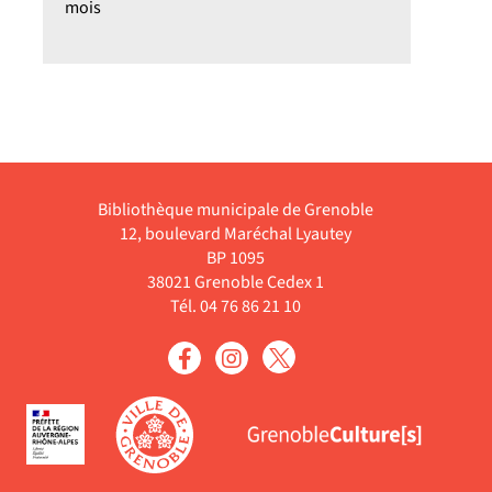
mois
Bibliothèque municipale de Grenoble
12, boulevard Maréchal Lyautey
BP 1095
38021 Grenoble Cedex 1
Tél. 04 76 86 21 10