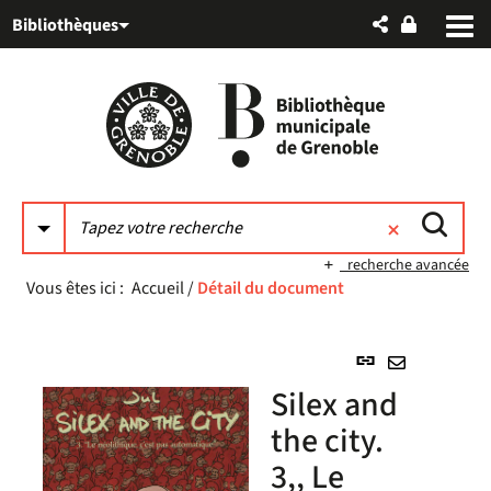
Aller
Aller
Aller
Bibliothèques
au
au
à
menu
contenu
la
recherche
recherche avancée
Vous êtes ici :
Accueil
/
Détail du document
Lien
permanent
Envoyer
Silex and
(Nouvelle
par
fenêtre)
the city.
mail
3,, Le