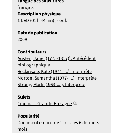
Langue des sous-titres
français
Description physique
1 DVD (01 h 44 mn) ; coul.
Date de publication
2009
Contributeurs
Austen, Jane ((1775-1817)). Antécédent
bibliographique
Beckinsale, Kate (1974-....). Interprète
Morton, Samantha (1977-....). Interprète
Strong, Mark (1963-....). Interprète
Sujets
Cinéma -- Grande-Bretagne
Popularité
Document emprunté 1 fois ces 6 derniers
mois