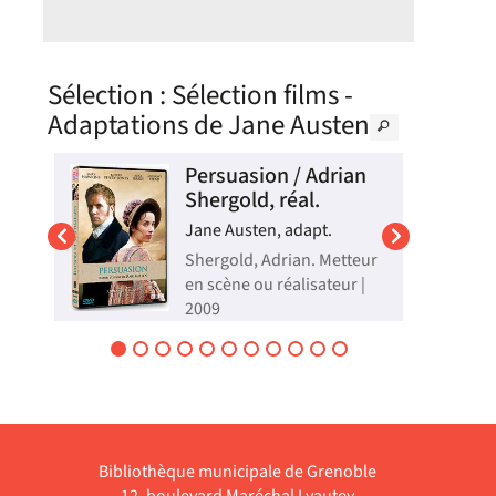
Sélection
: Sélection films -
Adaptations de Jane Austen
e
Persuasion / Adrian
Shergold, réal.
Jane Austen, adapt.
Shergold, Adrian. Metteur
en scène ou réalisateur |
020
2009
e
Alors qu'elle regrette
d'avoir rompu, huit ans
le
auparavant, ses fiançailles
avec un jeune capitaine,
Anne Eliot voit
ts
réapparaître son amour
re
perdu, devenu riche et en
de,
quête d'une épouse...
Bibliothèque municipale de Grenoble
Vidéo
12, boulevard Maréchal Lyautey