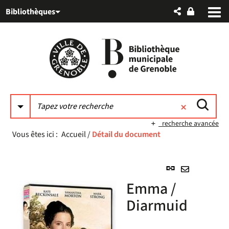
Aller
Aller
Aller
Bibliothèques
au
au
à
menu
contenu
la
recherche
recherche avancée
Vous êtes ici :
Accueil
/
Détail du document
Lien
permanent
Envoyer
Emma /
(Nouvelle
par
fenêtre)
Diarmuid
mail