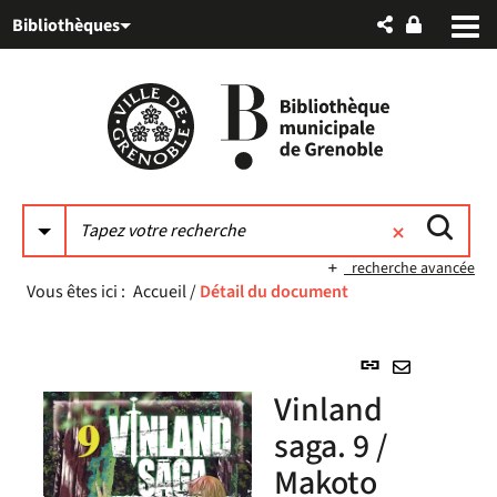
Aller
Aller
Aller
Bibliothèques
au
au
à
menu
contenu
la
recherche
recherche avancée
Vous êtes ici :
Accueil
/
Détail du document
Lien
permanent
Envoyer
Vinland
(Nouvelle
par
fenêtre)
saga. 9 /
mail
Makoto