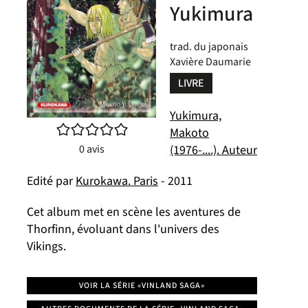
Yukimura
trad. du japonais
Xavière Daumarie
LIVRE
Yukimura,
/5
Makoto
0
avis
(1976-....). Auteur
Edité par
Kurokawa. Paris
- 2011
Cet album met en scène les aventures de
Thorfinn, évoluant dans l'univers des
Vikings.
VOIR LA SÉRIE «VINLAND SAGA»