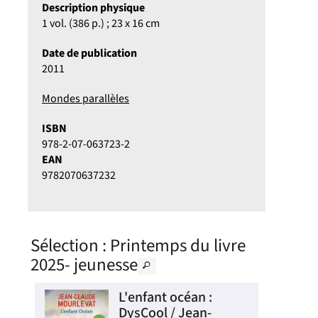
Description physique
1 vol. (386 p.) ; 23 x 16 cm
Date de publication
2011
Mondes parallèles
ISBN
978-2-07-063723-2
EAN
9782070637232
Sélection
: Printemps du livre
2025- jeunesse
ous
L'enfant océan :
DysCool / Jean-