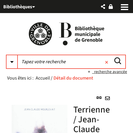
Aller
Aller
Aller
Bibliothèques
au
au
à
menu
contenu
la
recherche
recherche avancée
Vous êtes ici :
Accueil
/
Détail du document
Lien
permanent
Envoyer
Terrienne
(Nouvelle
par
fenêtre)
/ Jean-
mail
Claude