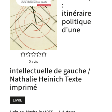
:
itinéraire
politique
d'une
/5
0
avis
intellectuelle de gauche /
Nathalie Heinich Texte
imprimé
LIVRE