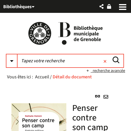
Aller
Aller
Aller
Bibliothèques
au
au
à
menu
contenu
la
recherche
recherche avancée
Vous êtes ici :
Accueil
/
Détail du document
Lien
permanent
Envoyer
Penser
(Nouvelle
par
fenêtre)
contre
mail
son camp