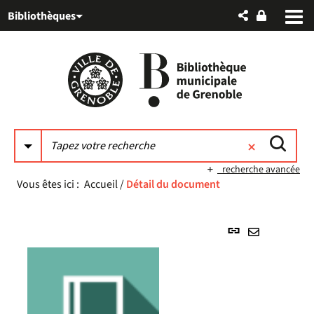
Aller
Aller
Aller
Bibliothèques
au
au
à
menu
contenu
la
recherche
recherche avancée
Vous êtes ici :
Accueil
/
Détail du document
Lien
permanent
Envoyer
(Nouvelle
par
fenêtre)
mail