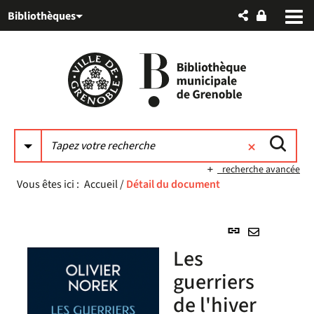
Aller
Aller
Aller
Bibliothèques
au
au
à
menu
contenu
la
recherche
recherche avancée
Vous êtes ici :
Accueil
/
Détail du document
Lien
permanent
Envoyer
Les
(Nouvelle
par
fenêtre)
guerriers
mail
de l'hiver