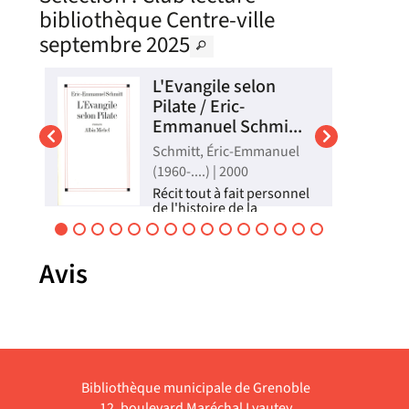
bibliothèque Centre-ville
septembre 2025
L'Evangile selon
Pilate / Eric-
Emmanuel Schmi...
).
Schmitt, Éric-Emmanuel
(1960-....) | 2000
lle
vec
Récit tout à fait personnel
es
de l'histoire de la
résurrection, à la manière
d'un roman à énigme qui
nue
étonne et trouble encore
es
Avis
deux mille ans après,
aucun mystère n'égalant
sé
celui de ce tombeau
déserté par un homme qui
enseignait l'hu...
Livre
Bibliothèque municipale de Grenoble
12, boulevard Maréchal Lyautey