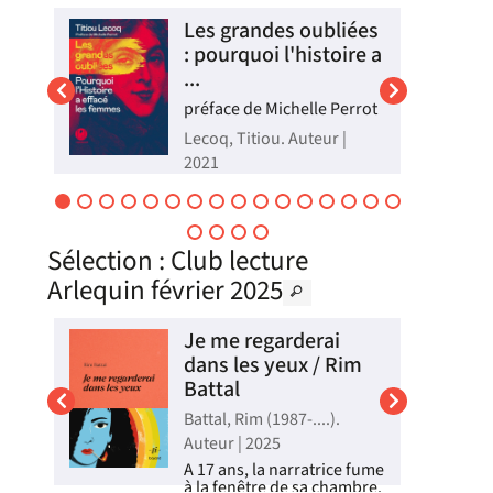
Livre
Les grandes oubliées
: pourquoi l'histoire a
...
préface de Michelle Perrot
Lecoq, Titiou. Auteur |
uide
2021
 la
A chaque époque, des
femmes ont agi, dirigé,
ui
créé, gouverné mais elles
n'apparaissent pas dans
Sélection
: Club lecture
les manuels d'histoire. Du
temps des cavernes
Arlequin février 2025
jusqu'à nos jours,
l'auteure passe au crible
les découvertes les plus
Je me regarderai
récentes, analyse l...
dans les yeux / Rim
Livre
Battal
.
Battal, Rim (1987-....).
Auteur | 2025
A 17 ans, la narratrice fume
à la fenêtre de sa chambre.