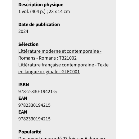
Description physique
1 vol. (404 p.) ; 23 x 14 cm
Date de publication
2024
Sélection
Littérature moderne et contemporaine -
Romans - Romans : T321002
Littérature française contemporaine - Texte
en langue originale : GLFC001
ISBN
978-2-330-19421-5
EAN
9782330194215
EAN
9782330194215
Popularité
Document emprunté 28 fois ces 6 derniers