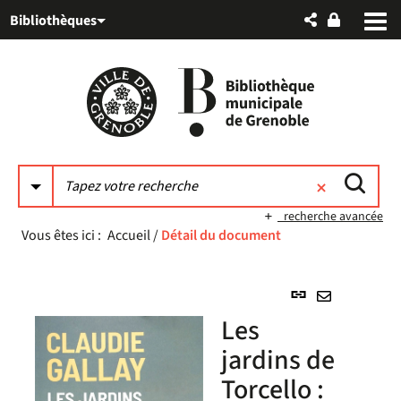
Aller
Aller
Aller
Bibliothèques
au
au
à
menu
contenu
la
recherche
recherche avancée
Vous êtes ici :
Accueil
/
Détail du document
Lien
permanent
Envoyer
Les
(Nouvelle
par
fenêtre)
jardins de
mail
Torcello :