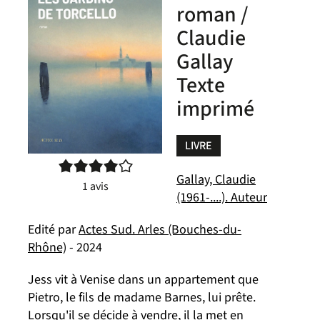
roman /
Claudie
Gallay
Texte
imprimé
LIVRE
4/5
Gallay, Claudie
1
avis
(1961-....). Auteur
Edité par
Actes Sud. Arles (Bouches-du-
Rhône)
- 2024
Jess vit à Venise dans un appartement que
Pietro, le fils de madame Barnes, lui prête.
Lorsqu'il se décide à vendre, il la met en