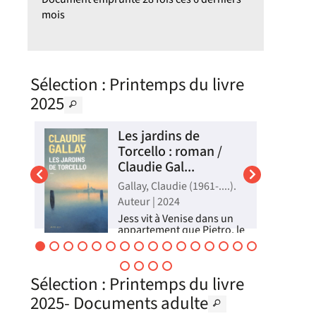
mois
Sélection
: Printemps du livre
2025
Les jardins de
ire
Torcello : roman /
Claudie Gal...
Gallay, Claudie (1961-....).
024
Auteur | 2024
 de
Jess vit à Venise dans un
appartement que Pietro, le
fils de madame Barnes, lui
prête. Lorsqu'il se décide à
se.
vendre, il la met en contact
avec Maxence Darsène, un
Sélection
: Printemps du livre
avocat pénaliste réputé
ur
dans la région qui habite
2025- Documents adulte
,
une petite maison...