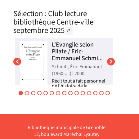
Sélection
: Club lecture
bibliothèque Centre-ville
septembre 2025
L'Evangile selon
Pilate / Eric-
Emmanuel Schmi...
).
Schmitt, Éric-Emmanuel
(1960-....) | 2000
lle
vec
Récit tout à fait personnel
es
de l'histoire de la
résurrection, à la manière
d'un roman à énigme qui
nue
étonne et trouble encore
es
deux mille ans après,
aucun mystère n'égalant
sé
celui de ce tombeau
déserté par un homme qui
enseignait l'hu...
Bibliothèque municipale de Grenoble
Livre
12, boulevard Maréchal Lyautey