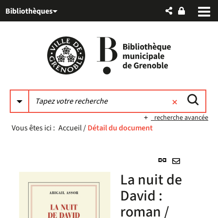
Aller
Aller
Aller
Bibliothèques
au
au
à
menu
contenu
la
recherche
recherche avancée
Vous êtes ici :
Accueil
/
Détail du document
Lien
permanent
Envoyer
La nuit de
(Nouvelle
par
fenêtre)
David :
mail
roman /