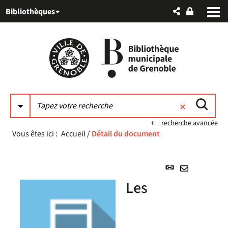
Aller
Aller
Aller
Bibliothèques
au
au
à
menu
contenu
la
recherche
recherche avancée
Vous êtes ici :
Accueil
/
Détail du document
Lien
permanent
Envoyer
Les
(Nouvelle
par
fenêtre)
mail