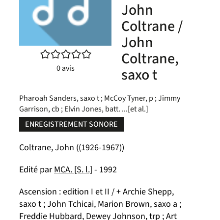
John
Coltrane /
John
/5
Coltrane,
0
avis
saxo t
Pharoah Sanders, saxo t ; McCoy Tyner, p ; Jimmy
Garrison, cb ; Elvin Jones, batt. ...[et al.]
ENREGISTREMENT SONORE
Coltrane, John ((1926-1967))
Edité par
MCA. [S. l.]
- 1992
Ascension : edition I et II / + Archie Shepp,
saxo t ; John Tchicai, Marion Brown, saxo a ;
Freddie Hubbard, Dewey Johnson, trp ; Art