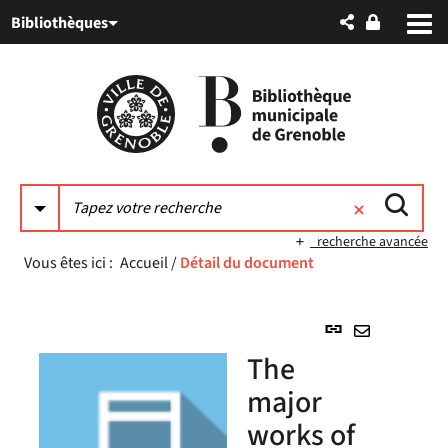
Aller
Aller
Aller
Bibliothèques
au
au
à
menu
contenu
la
recherche
recherche avancée
Vous êtes ici :
Accueil
/
Détail du document
Lien
permanent
Envoyer
The
(Nouvelle
par
fenêtre)
major
mail
works of