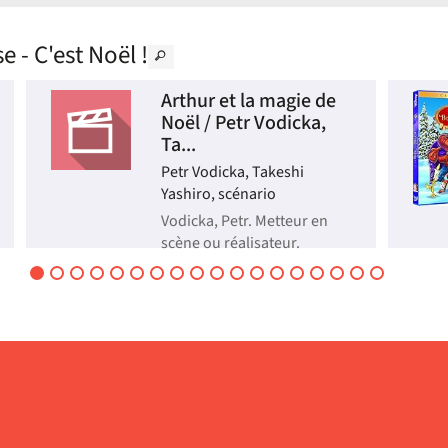
e - C'est Noël !
Arthur et la magie de
Noël / Petr Vodicka,
Ta...
Petr Vodicka, Takeshi
Yashiro, scénario
Vodicka, Petr. Metteur en
scène ou réalisateur.
Scénariste | 2019
Programme de deux courts
métrages d'animation. Il n'y
a bien que les adultes pour
penser que les
bonshommes de neige
restent dans le jardin en
attendant sagement de
fondre ! Dès que les grands
ont le dos tourné, la magie
de Noël o...