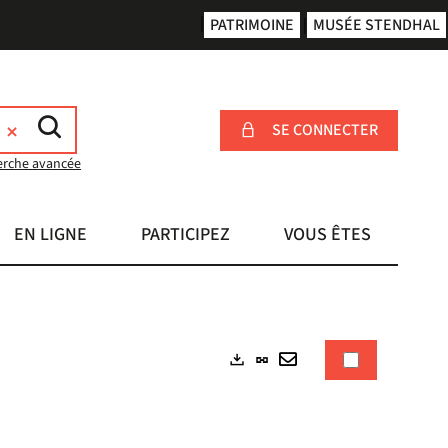
PATRIMOINE
MUSÉE STENDHAL
SE CONNECTER
erche avancée
EN LIGNE
PARTICIPEZ
VOUS ÊTES
Lien
Exports
permanent
Envoyer
(Nouvelle
par
fenêtre)
mail