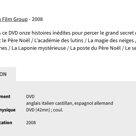
 Film Group
- 2008
ce DVD onze histoires inédites pour percer le grand secret d
c le Père Noël / L'académie des lutins / La magie des neiges
es / La Laponie mystérieuse / La poste du Père Noël / Le se
ION
ument
DVD
anglais italien castillan, espagnol allemand
physique
DVD (42mn) ; coul.
cation
2008