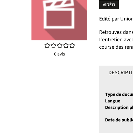
VIDÉO
Edité par
Union
Retrouvez dans 
L'entretien ave
/5
course des renn
0
avis
DESCRIPT
Type de doc
Langue
Description 
Date de publi