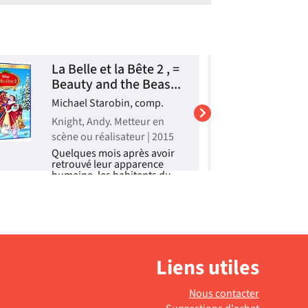
La Belle et la Bête 2 , =
O
Beauty and the Beas...
M
C
Michael Starobin, comp.
A
Knight, Andy. Metteur en
a
scène ou réalisateur | 2015
R
Quelques mois après avoir
retrouvé leur apparence
s
humaine, les habitants du
C
château préparent avec joie
m
les fêtes de Noël, sous la
"
haute surveillance de
M
Lumière et Big Ben. Mais
:
tous gardent encore en
g
mémoire un Noël pas si
h
lointa...
Liens utiles
s
Vidéo
a
c
Nous contacter
V