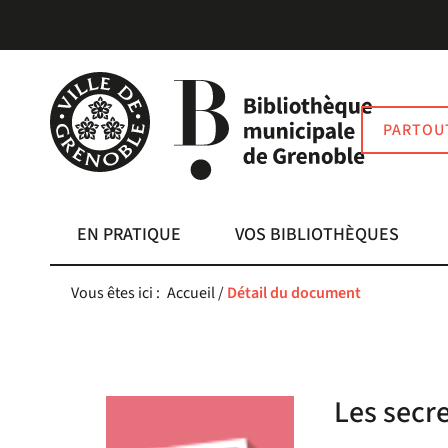
Aller
Aller
Aller
au
au
à
menu
contenu
la
recherche
PARTOU
EN PRATIQUE
VOS BIBLIOTHÈQUES
Vous êtes ici :
Accueil
/
Détail du document
Les secr