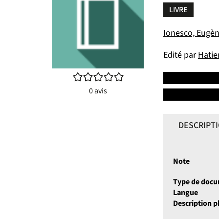
LIVRE
Ionesco, Eugèn
Edité par
Hatier
/5
0
avis
DESCRIPT
Note
Type de doc
Langue
Description 