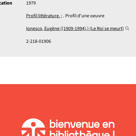
cation
1979
Profil littérature.
; . Profil d'une oeuvre
Ionesco, Eugène ((1909-1994).) (Le Roi se meurt)
2-218-01906