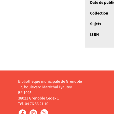
Date de publi
Collection
Sujets
ISBN
Bibliothèque municipale de Grenoble
12, boulevard Maréchal Lyautey
BP 1095
38021 Grenoble Cedex 1
Tél. 04 76 86 21 10