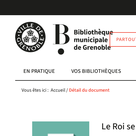
Aller
Aller
Aller
au
au
à
menu
contenu
la
recherche
PARTOU
EN PRATIQUE
VOS BIBLIOTHÈQUES
Vous êtes ici :
Accueil
/
Détail du document
Le Roi se