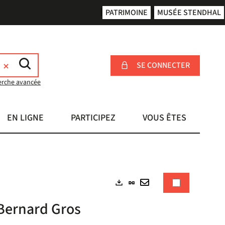
PATRIMOINE
MUSÉE STENDHAL
SE CONNECTER
erche avancée
EN LIGNE
PARTICIPEZ
VOUS ÊTES
Lien
Exports
permanent
Envoyer
 Bernard Gros
(Nouvelle
par
fenêtre)
mail