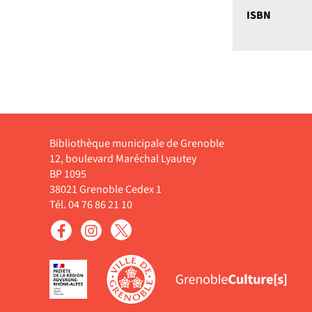
ISBN
Bibliothèque municipale de Grenoble
12, boulevard Maréchal Lyautey
BP 1095
38021 Grenoble Cedex 1
Tél. 04 76 86 21 10