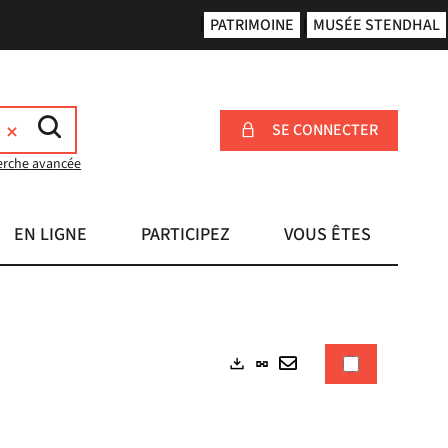
PATRIMOINE
MUSÉE STENDHAL
SE CONNECTER
erche avancée
EN LIGNE
PARTICIPEZ
VOUS ÊTES
Lien
Exports
permanent
Envoyer
(Nouvelle
par
fenêtre)
mail