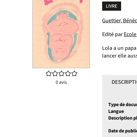
LIVRE
Guettier, Bénédi
Edité par
Ecole 
Lola a un papa 
lancer elle aus
/5
DESCRIPT
0
avis
Type de doc
Langue
Description 
Date de publi