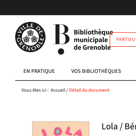
Aller
Aller
Aller
au
au
à
menu
contenu
la
recherche
PARTOU
EN PRATIQUE
VOS BIBLIOTHÈQUES
Vous êtes ici :
Accueil
/
Détail du document
Lola / B