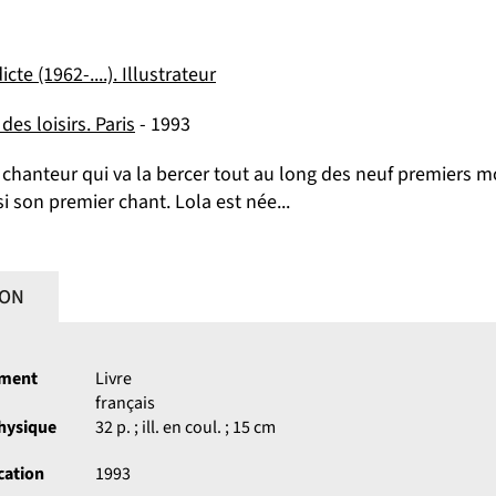
cte (1962-....). Illustrateur
des loisirs. Paris
- 1993
chanteur qui va la bercer tout au long des neuf premiers moi
si son premier chant. Lola est née...
ION
ument
Livre
français
physique
32 p. ; ill. en coul. ; 15 cm
cation
1993