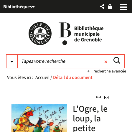
Aller
Aller
Aller
Bibliothèques
au
au
à
menu
contenu
la
recherche
recherche avancée
Vous êtes ici :
Accueil
/
Détail du document
Lien
permanent
Envoyer
L'Ogre, le
(Nouvelle
par
fenêtre)
loup, la
mail
petite