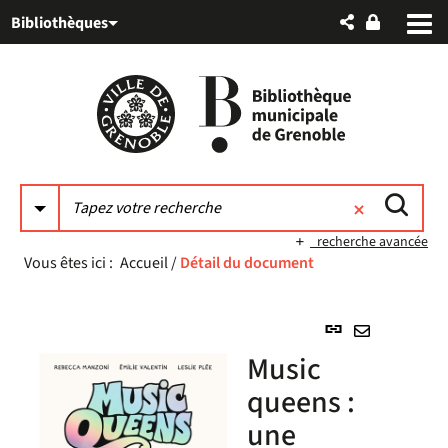
Aller
Aller
Aller
Bibliothèques
au
au
à
menu
contenu
la
recherche
recherche avancée
Vous êtes ici :
Accueil
/
Détail du document
Lien
permanent
Envoyer
Music
(Nouvelle
par
fenêtre)
queens :
mail
une