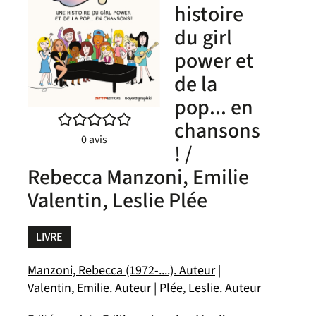
histoire
du girl
power et
de la
pop... en
/5
chansons
0
avis
! /
Rebecca Manzoni, Emilie
Valentin, Leslie Plée
LIVRE
Manzoni, Rebecca (1972-....). Auteur
|
Valentin, Emilie. Auteur
|
Plée, Leslie. Auteur