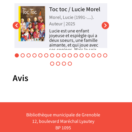
e
Toc toc / Lucie Morel
e
Morel, Lucie (1991-....).
Auteur | 2025
Lucie est une enfant
joyeuse et espiègle qui a
 |
deux soeurs, une famille
aimante, et qui joue avec
ses copines. Mais le soir,
e
elle doit allumer et
ger
éteindre la lumière de sa
l
chambre une trentaine de
fois pour qu'il n'arrive pas
un m...
Avis
 Un
Livre
ire
hir,
Bibliothèque municipale de Grenoble
12, boulevard Maréchal Lyautey
BP 1095