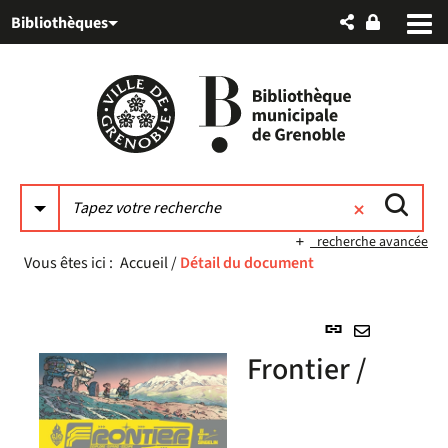
Aller
Aller
Aller
Bibliothèques
au
au
à
menu
contenu
la
recherche
recherche avancée
Vous êtes ici :
Accueil
/
Détail du document
Lien
permanent
Envoyer
Frontier /
(Nouvelle
par
fenêtre)
mail